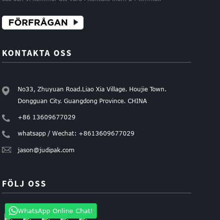
FÖRFRÅGAN
KONTAKTA OSS
No33, Zhuyuan Road.Liao Xia Village. Houjie Town.
Dongguan City. Guangdong Province. CHINA
+86 13609677029
whatsapp / Wechat: +8613609677029
jason@judipak.com
FÖLJ OSS
WhatsApp Online Chat!