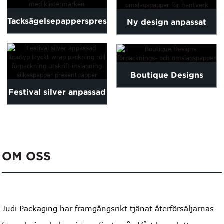
Tacksägelsepapperspresentpåsar
Ny design anpassat
med klistermärken
högkvalitativt
silkespapper...
Boutique Designs
Festival silver anpassad
förpacknings- och
logotyp tryckt wrap
omslagspapper
pa...
OM OSS
Judi Packaging har framgångsrikt tjänat återförsäljarnas