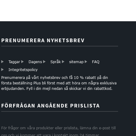
PRENUMERERA NYHETSBREV
Taggar
Dagens
Språk
sitemap
FAQ
Integritetspolicy
Prenumerera på vårt nyhetsbrev och få 10 % rabatt på din
första beställning Plus bli först med att höra om några exklusiva
erbjudanden. Fyll i din mejl nedan så skickar vi din rabattkod.
FÖRFRÅGAN ANGÅENDE PRISLISTA
För frågor om våra produkter eller prislista, lämna din e-post till
oss och vi kommer att vara i kontakt inom 24 timmar.