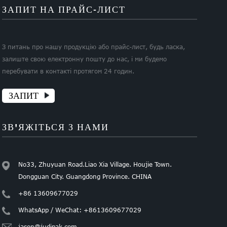
ЗАПИТ НА ПРАЙС-ЛИСТ
З питань про нашу продукцію або прайс-лист, будь ласка,
залиште свою електронну пошту до нас, і ми будемо
перебувати в контакті протягом 24 годин.
ЗАПИТ
ЗВ'ЯЖІТЬСЯ З НАМИ
No33, Zhuyuan Road.Liao Xia Village. Houjie Town.
Dongguan City. Guangdong Province. CHINA
+86 13609677029
WhatsApp / WeChat: +8613609677029
jason@judipak.com