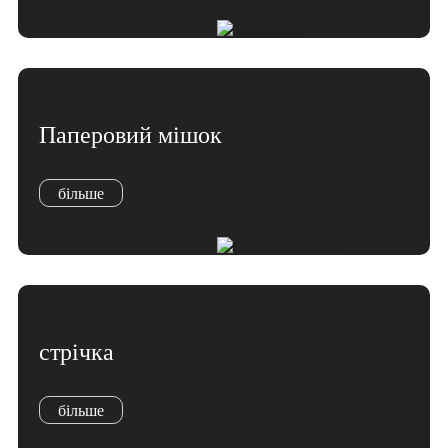
Marathi
Norwegian
Serbian
Slovenian
Shona
Паперовий мішок
Tajik
nian
Urdu
більше
Xhosa
inese(CN)
стрічка
більше