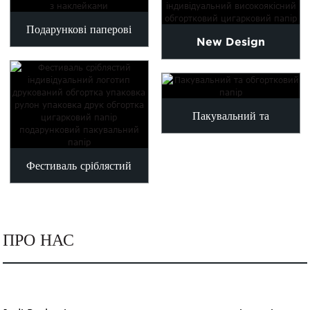
Подарункові паперові
New Design
пакети з наклейками
Customized High
Quality Tissue Paper...
Пакувальний та
обгортковий папір
Фестиваль сріблястий
індивідуальний логотип
друкований обгорт...
ПРО НАС