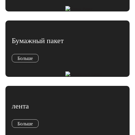
Marathi
Norwegian
Serbian
Slovenian
Shona
Бумажный пакет
Tajik
nian
Urdu
Больше
Xhosa
inese(CN)
лента
Больше