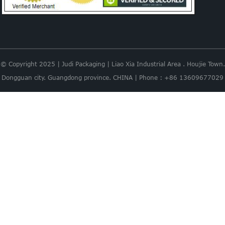
© Copyright 2025 | Judi Packaging | Liao Xia Industrial Area . Houjie Town.
Dongguan city. Guangdong province. CHINA | Phone : +86 13609677029