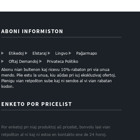
ABONI INFORMISTON
Etikedoj
Elstaraj
Lingvo
Paĝarmapo
Oftaj Demandoj
Privateca Politiko
Abonu nian bultenon kaj ricevu 10%-rabaton pri via unua
mendo. Plie estu la unua, kiu aŭdas pri iuj ekskluzivaj ofertoj.
Plenigu vian retpoŝton sube kaj ni sendos al vi vian rabatan
kodon.
ENKETO POR PRICELIST
Por enketoj pri niaj produktoj aŭ pricelist, bonvolu lasi vian
retpoŝton al ni kaj ni estos en kontakto ene de 24 horoj.