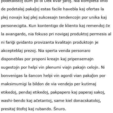
podetalistoj dum pli ol Dek kvar jaroj. Nia kompleta linio
de podetalaj pakaĵoj estas facile havebla kaj ofertas la
plej novajn kaj plej sukcesajn tendencojn por unika kaj
personecigita. Kun kontentigo de kliento kaj remendoj ĉe
la avangardo, nia fokuso pri novigaj produktoj permesis al
ni fariĝi gvidanto provizanta kvalitajn produktojn je
akcepteblaj prezoj. Nia sperta venda personaro
disponeblas por proponi kreajn kaj pripensemajn
sugestojn por helpi vin plenumi viajn pakajn celojn. Ni
bonvenigas la ŝancon helpi vin agordi vian pakaĵon por
maksimumigi la bildon de via vendejo per kutimaj
etikedoj, pendaj etikedoj, pakpapero kaj paperaj sakoj,
washi-bendo kaj aĉetantoj, same kiel donacskatoloj,
presitaj ŝtofoj kaj rubando. Ŝnuro.