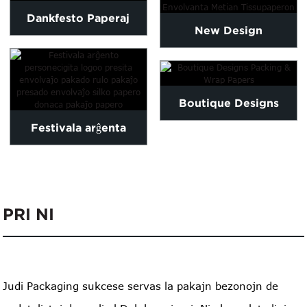
Dankfesto Paperaj
New Design
Donacaj Sakoj Kun
Customized High
Glumarkoj
Quality Tissue Paper...
Boutique Designs
Festivala arĝenta
Packing & Wrap Papers
personigita emblemo
presita envolvaĵo pa...
PRI NI
Judi Packaging sukcese servas la pakajn bezonojn de