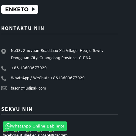
ENKETO
KONTAKTU NIN
No33, Zhuyuan Road.Liao Xia Village. Houjie Town.
Dongguan City. Guangdong Province. CHINA
+86 13609677029
WhatsApp / WeChat: +8613609677029
jason@judipak.com
SEKVU NIN
WhatsApp Online Babilejo!