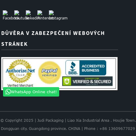
DŮVĚRA V ZABEZPEČENÍ WEBOVÝCH
STRÁNEK
WhatsApp Online chat!
© Copyright 2025 | Judi Packaging | Liao Xia Industrial Area . Houjie Town.
Dongguan city. Guangdong province. CHINA | Phone : +86 13609677029