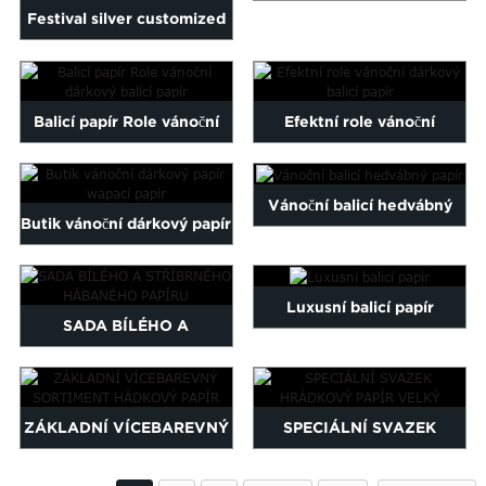
Maltese
Festival silver customized
HÁDKOVÝ PAPÍR
Burmese
logo printed wrap pa...
Persian
Sinhala
Balicí papír Role vánoční
Efektní role vánoční
Samoan
Sundanese
dárkový balicí papír
dárkový balicí papír
gu
Thai
Vánoční balicí hedvábný
Vietnamese
Butik vánoční dárkový papír
papír
oruba
Zulu
wapací papír
Luxusní balicí papír
SADA BÍLÉHO A
STŘÍBRNÉHO HÁBANÉHO
PAPÍRU
ZÁKLADNÍ VÍCEBAREVNÝ
SPECIÁLNÍ SVAZEK
SORTIMENT HÁDKOVÝ
HRÁDKOVÝ PAPÍR VELKÝ