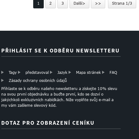
1
2
3
Další>
>>
Strana 1/3
PAPÍR
PŘIHLÁSIT SE K ODBĚRU NEWSLETTERU
Tagy
představoval
Jazyk
Mapa stránek
FAQ
Zásady ochrany osobních údajů
Přihlaste se k odběru našeho newsletteru a získejte 10% slevu
na svou první objednávku a buďte první, kdo se dozví o
jakýchkoli exkluzivních nabídkách. Níže vyplňte svůj e-mail a
my vám zašleme slevový kód.
DOTAZ PRO ZOBRAZENÍ CENÍKU