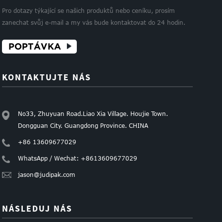
Pro dotazy týkající se našich produktů nebo ceníku, prosím
zanechat svůj e-mail a my vás bude kontaktovat do 24 hodin.
POPTÁVKA
KONTAKTUJTE NÁS
No33, Zhuyuan Road.Liao Xia Village. Houjie Town.
Dongguan City. Guangdong Province. CHINA
+86 13609677029
WhatsApp / Wechat: +8613609677029
jason@judipak.com
NÁSLEDUJ NÁS