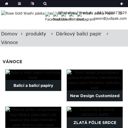
German
WhatsApp / Wechat: +8613609677029
Japanese
jason@judipak.com
eek
Turkish
Indonesian
Domov
produkty
Dárkový balicí papír
Basque
Vánoce
Lao
Azerbaijani
VÁNOCE
Bulgarian
Croatian
Finnish
Gujarati
Balicí a balicí papíry
Hebrew
New Design Customized
navrhuje butik
Igbo
High Quality Tissue Paper...
Khmer
atvian
ZLATÁ FÓLIE SRDCE
onian