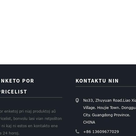
ENKETO POR
KONTAKTU NIN
PRICELIST
No33, Zhuyuan Road.Liao Xi
Village. Houjie Town. Dongg
or enketoj pri niaj produktoj aŭ
City. Guangdong Province.
ricelist, bonvolu lasi vian retpoŝton
CHINA
l ni kaj ni estos en kontakto ene
+86 13609677029
e 24 horoj.