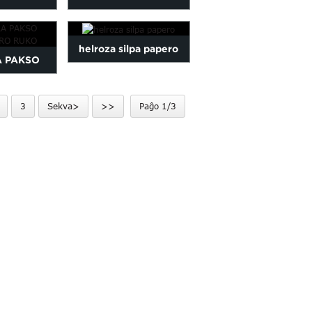
Papero
ARGENTA SILPAPERO
helroza silpa papero
 Papero
A PAKSO
RO RUKO
3
Sekva>
>>
Paĝo 1/3