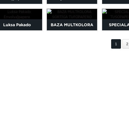
stnaska donacpapero
Donaca Envolvaĵpapero
Donaca 
Wapping
Luksa Pakado
BAZA MULTKOLORA
SPECIAL
Envolvaĵpapero
SORTIGA TUFOPAPERO
TUSOPAPE
1
2