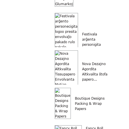
Festivala
arĝenta
personigita
emblemo
presita
pakaĵo...
Nova Dezajno
Agordita
Altkvalita ŝtofa
papero...
Boutique Designs
Packing & Wrap
Papers
Fancy Roll