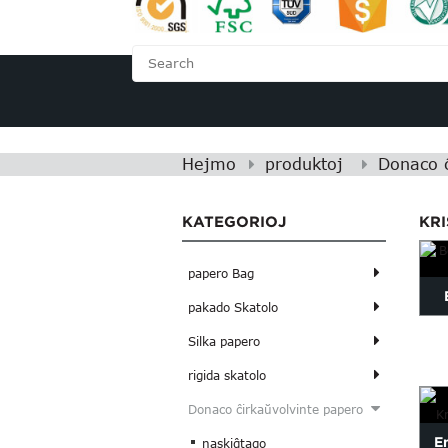
HEJMO
PRI NI
Hejmo
produktoj
Donaco ĉ
KATEGORIOJ
KR
papero Bag
pakado Skatolo
Pa
Silka papero
rigida skatolo
Donaco ĉirkaŭvolvinte papero
E
naskiĝtago