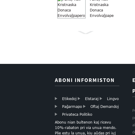
Kristnaska
Donaca
Envolvaĵpapero
Envolvaĵpapero
Rulo
Kristnaska
donacpapero
ABONI INFORMISTON
Butiko Kristnaska
Donaca Papero
Wapping Papero
Etikedoj
Elstaraj
Lingvo
Paĝarmapo
Oftaj Demandoj
P
Privateca Politiko
p
Abonu nian bultenon kaj ricevu
ORA FOIL KORoj
a
10%-rabaton pri via unua mendo.
skupa papero
d
Plie estu la unua, kiu aŭdas pri iuj