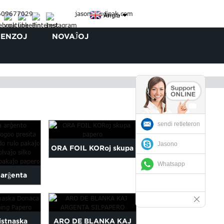
609677029
jason@judipak.com
Angla
CENZOJ
NOVAĴOJ
sendi retleteron
Jasono
ORA FOIL KORoj skupa
Whatsapp
papero
 arĝenta
a emblemo
lvaĵo pa...
istnaska
ARO DE BLANKA KAJ