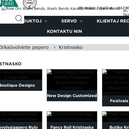
WhatsApp / WeChat: +8613
PRODUKTOJ
SERVO
KLIENTAJ RE
KONTAKTU NIN
irkaŭvolvinte papero
Kristnasko
ISTNASKO
Boutique Designs
New Design Customized
cking & Wrap Papers
Festivala
High Quality Tissue
personigit
Paper...
presita envo
nvolvaĵpapero Rulo
Fancy Roll Kristnaska
Butiko Kr