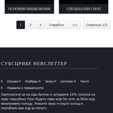
ПАПИРА
ОСНОВНИ ВИШКОБОЈНИ
СПЕЦИЈАЛНИ СНОП
АСОРТИМАНСКИ МАРНИ
ТИССУЕ ПАПИРА БУЛК
1
2
3
Следећа>
>>
Страница 1/3
ПАПИР
СУБСЦРИБЕ НЕВСЛЕТТЕР
Ознаке
Изабран
Језик
ситемап
Често
Правила о приватности
Претплатите се на наш билтен и остварите 10% попуста на
прву поруџбину Плус будите први који ће чути за било коју
ексклузивну понуду. Унесите своју е-пошту испод и
послаћемо вам код за попуст.