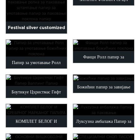
Malayalam
ТАКАН ПАПИР
Mongolian
Pashto
Festival silver customized
Sinhala
Samoan
logo printed wrap pa...
Sundanese
gu
Thai
Фанци Ролл папир за
Папир за умотавање Ролл
Vietnamese
умотавање божићних поклона
oruba
Zulu
папир за умотавање божићних
поклона
Божићни папир за завијање
Боутикуе Цхристмас Гифт
Папер Ваппинг Папир
КОМПЛЕТ БЕЛОГ И
Луксузна амбалажа Папир за
СРЕБРНОГ МАРКАНОГ
паковање