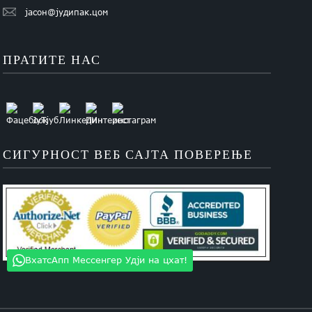
јасон@јудипак.цом
ПРАТИТЕ НАС
СИГУРНОСТ ВЕБ САЈТА ПОВЕРЕЊЕ
ВхатсАпп Мессенгер Удји на цхат!