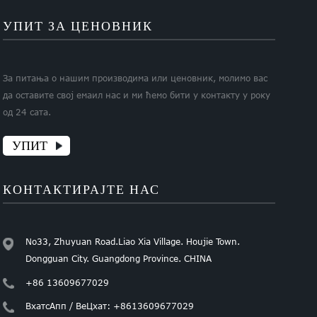
УПИТ ЗА ЦЕНОВНИК
За питања о нашим производима или ценовник, молимо вас
да оставите свој емаил нас и ми ћемо бити у контакту у року
од 24 сата.
УПИТ
КОНТАКТИРАЈТЕ НАС
No33, Zhuyuan Road.Liao Xia Village. Houjie Town.
Dongguan City. Guangdong Province. CHINA
+86 13609677029
ВхатсАпп / ВеЦхат: +8613609677029