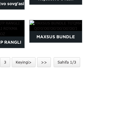
tvo sovg'asi
qog'ozi
 qog'oz
MAXSUS BUNDLE
'P RANGLI
TO'QMA
I RO'KMA
QO'G'OG'OG'OG'OG'OG'I
3
Keyingi>
>>
Sahifa 1/3
'OZ