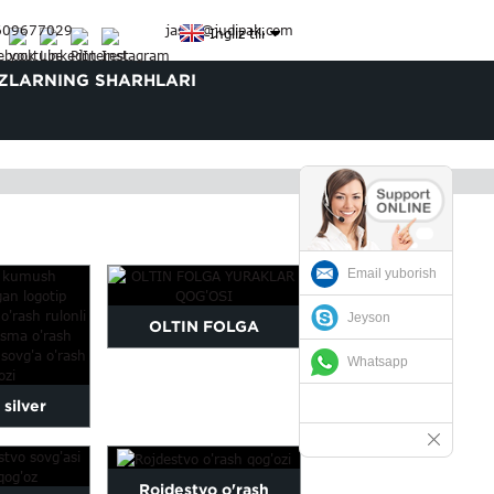
3609677029
jason@judipak.com
Ingliz tili
ZLARNING SHARHLARI
Email yuborish
Jeyson
OLTIN FOLGA
Whatsapp
YURAKLAR QOG'OSI
 silver
ogo printed
Rojdestvo o'rash
pa...