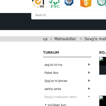
UY
BIZ HAQIMIZ
uy
Mahsulotlar
Sovg'a mah
TURKUM
RO
qog'oz to'rva
Paket Box
q
Qog'oz to'qimasi
qattiq zarba
Sovg'a mahsulot rasmi
tug'ilgan kun