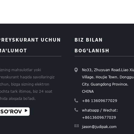
PREYSKURANT UCHUN
BIZ BILAN
MA'LUMOT
BOG'LANISH
izning mahsulotlar yoki
No33, Zhuyuan Road.Liao Xi
reyskurant haqida savollaringiz
Village. Houjie Town. Dongg
chun, bizga sizning elektron
City. Guangdong Province.
ochta tark iltimos, biz 24 soat
CHINA
chida aloqada bo'ladi.
+86 13609677029
whatsapp / Wechat:
SO'ROV
E
+8613609677029
OG'OG'I
jason@judipak.com