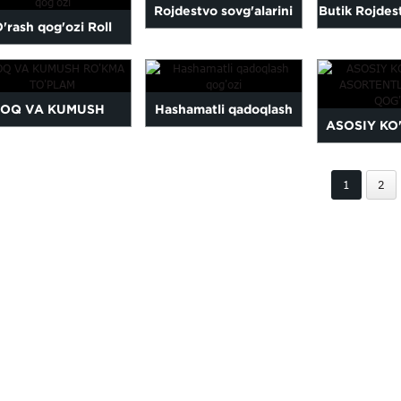
Rojdestvo sovg'alarini
Butik Rojdes
'rash qog'ozi Roll
o'rash qog'ozi
qog'ozi
Rojdestvo sovg'asi
o'rash qog'ozi
OQ VA KUMUSH
Hashamatli qadoqlash
ASOSIY KO
RO'KMA TO'PLAM
qog'ozi
ASORTENTL
1
2
QOG