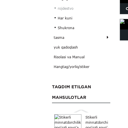
O
rojdestvo
Har kuni
Shukrona
tasma
yuk qadoqlash
Risolasi va Manual
Hangtag/yorliq/stiker
TAQDIM ETILGAN
MAHSULOTLAR
Stikerli
minnatdorchilik
qog'ozli sovg'a