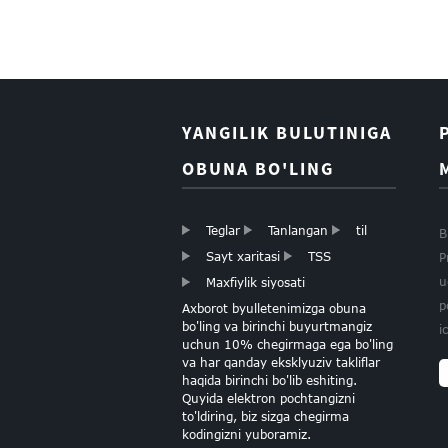
O'rash qog'ozi Roll
Rojdestvo sovg'asi
o'rash qog'ozi
Butik Rojdestvo
sovg'asi qog'ozi
YANGILIK BULUTINIGA
qog'oz
OBUNA BO'LING
OLTIN FOLGA
YURAKLAR
Teglar
Tanlangan
til
QOG'OSI
B
Sayt xaritasi
TSS
P
u
Maxfiylik siyosati
OCH PUSHTI
p
Axborot byulletenimizga obuna
RO‘KMA QOG‘OZ
bo'ling va birinchi buyurtmangiz
i
uchun 10% chegirmaga ega bo'ling
va har qanday eksklyuziv takliflar
MAXSUS BUNDL
haqida birinchi bo'lib eshiting.
TO'QMA
Quyida elektron pochtangizni
QO'G'OG'OG'OG'
to'ldiring, biz sizga chegirma
kodingizni yuboramiz.