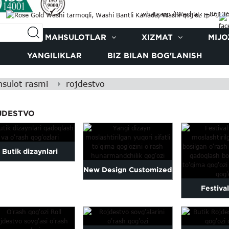
whatsapp / Wechat: +861
DA
MAHSULOTLAR
XIZMAT
MIJO
YANGILIKLAR
BIZ BILAN BOG'LANISH
sulot rasmi
rojdestvo
JDESTVO
Butik dizaynlari
New Design Customized
adoqlash va o'rash
Festival
High Quality Tissue
qog'ozlari
customized l
Paper...
wrap 