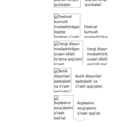
sumkalari
Festival
kumush
moslashtirilgan
logotip
bosilgan
Yangi dizayn
o'ramli
moslashtirilgan
qadoqlash ...
yuqori sifatli
qog'ozli qog'oz
o'rami ...
Butik dizaynlari
qadoqlash va
o'rash qog'ozlari
Rojdestvo
sovg'alarini
o'rash qog'ozi