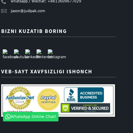
whatsapp / Wechat: +8613609677029
jason@judipak.com
BIZNI KUZATIB BORING
VEB-SAYT XAVFSIZLIGI ISHONCH
WhatsApp Online Chat!
'I