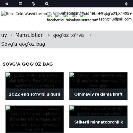
German
whatsapp / Wechat: +8613609677029
Japanese
jason@judipak.com
eek
Turkish
Indonesian
uy
Mahsulotlar
qog'oz to'rva
Polish
Sovg'a qog'oz bag
Hindi
Armenian
SOVG'A QOG'OZ BAG
Bosnian
Corsican
Filipino
Georgian
2022 eng so'nggi ulgurji
Ommaviy reklama kraft
Hawaiian
Icelandic
Fancy Exquisite noyob Gi...
qog'oz sumkasi zargarlik
Kazakh
buyumlari to'plami...
Latin
Stikerli minnatdorchilik
..