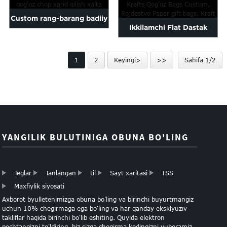
uchun qog'oz sumka
Custom rang-barang badiiy
Ikkilamchi Flat Dastak
qog'oz chop xarid qilish
Brown Krafts qog'oz to'rva
xalta
1
2
Keyingi>
>>
Sahifa 1/2
Cu ...
YANGILIK BULUTINIGA OBUNA BO'LING
Teglar
Tanlangan
til
Sayt xaritasi
TSS
Maxfiylik siyosati
Axborot byulletenimizga obuna bo'ling va birinchi buyurtmangiz
uchun 10% chegirmaga ega bo'ling va har qanday eksklyuziv
takliflar haqida birinchi bo'lib eshiting. Quyida elektron
pochtangizni to'ldiring, biz sizga chegirma kodingizni yuboramiz.