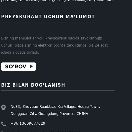
PREYSKURANT UCHUN MA'LUMOT
Bizning mahsulotlar yoki Preyskurant haqida savollaringiz
uchun, bizga sizning elektron pochta tark iltimos, biz 24 soat
ichida aloqada bo'ladi.
SO'ROV
BIZ BILAN BOG'LANISH
No33, Zhuyuan Road.Liao Xia Village. Houjie Town.
Dongguan City. Guangdong Province. CHINA
+86 13609677029