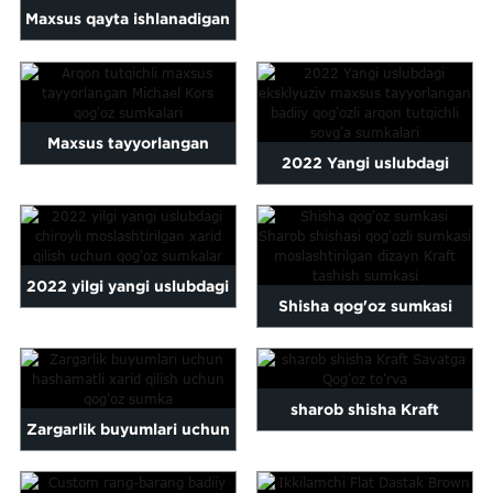
qog'ozli sovg'a sumkalari
Malayalam
Maxsus qayta ishlanadigan
Mongolian
bosilgan Xellouin
Pashto
Rojdestvo ...
Sesotho
Somali
Maxsus tayyorlangan
2022 Yangi uslubdagi
Sindhi
Michael Kors qog'oz
Tamil
eksklyuziv maxsus
Urdu
sumkalari ...
tayyorlangan badiiy qog'oz
Yiddish
2022 yilgi yangi uslubdagi
...
Shisha qog'oz sumkasi
xayoliy moslashtirilgan
Sharob shishasi qog'oz
xarid qog'ozi ...
sumkasi moslashtirilgan ...
sharob shisha Kraft
Zargarlik buyumlari uchun
Savatga Qog'oz to'rva
hashamatli xarid qilish