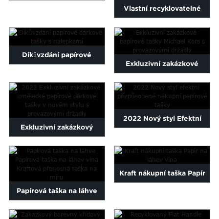
Maltese
Vlastní recyklovatelné
taška na šperky
Burmese
tištěné Halloweenské
Persian
vánoční...
Sinhala
Díkůvzdání papírové
Samoan
Exkluzivní zakázkové
Sundanese
dárkové tašky s nálepkami
papírové tašky Michael
gu
Thai
Vietnamese
Kors s...
oruba
Zulu
2022 Nový styl Efektní
Exkluzivní zakázkový
přizpůsobený nákupní papír
umělecký papír 2022 v
...
novém stylu...
Kraft nákupní taška Papír
Papírová taška na láhve
na láhev vína
Papírová taška na láhev