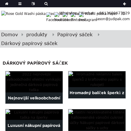
German
WhatsApp / Wechat: +8613609677029
Japanese
jason@judipak.com
eek
Turkish
Indonesian
Domov
produkty
Papírový sáček
Basque
Dárkový papírový sáček
Lao
Azerbaijani
DÁRKOVÝ PAPÍROVÝ SÁČEK
Bulgarian
Croatian
Finnish
Gujarati
Hromadný balíček šperků z
Hebrew
Nejnovější velkoobchodní
Igbo
kraftových papírových
2022 Fancy Exquisite
Khmer
tašek...
atvian
Unique Gi...
Luxusní nákupní papírová
onian