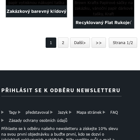
vína přizpůsobená...
Zakázkový barevný křídový
Recyklovaný Flat Rukojeť
papír vytisknou nákupní
Brown Krafts papírových
taška
1
2
Další>
>>
Strana 1/2
pytlů Cu ...
PŘIHLÁSIT SE K ODBĚRU NEWSLETTERU
Tagy
představoval
Jazyk
Mapa stránek
FAQ
Zásady ochrany osobních údajů
Přihlaste se k odběru našeho newsletteru a získejte 10% slevu
na svou první objednávku a buďte první, kdo se dozví o
jakýchkoli exkluzivních nabídkách. Níže vyplňte svůj e-mail a