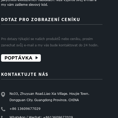
my vám zašleme slevový kód.
DOTAZ PRO ZOBRAZENÍ CENÍKU
Pro dotazy týkající se našich produktů nebo ceníku, prosím
zanechat svůj e-mail a my vás bude kontaktovat do 24 hodin.
POPTÁVKA
KONTAKTUJTE NÁS
No33, Zhuyuan Road.Liao Xia Village. Houjie Town.
Dongguan City. Guangdong Province. CHINA
+86 13609677029
WhatsApp / Wechat: +8613609677029