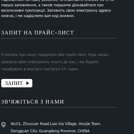
перше замовлення, а також першими дізнавайтеся про
ексклюзивні пропозиції. Заповніть свою електронну адресу
нижче, і ми надішлемо вам код знижки.
ЗАПИТ НА ПРАЙС-ЛИСТ
З питань про нашу продукцію або прайс-лист, будь ласка,
залиште свою електронну пошту до нас, і ми будемо
перебувати в контакті протягом 24 годин.
ЗАПИТ
ЗВ'ЯЖІТЬСЯ З НАМИ
No33, Zhuyuan Road.Liao Xia Village. Houjie Town.
Dongguan City. Guangdong Province. CHINA