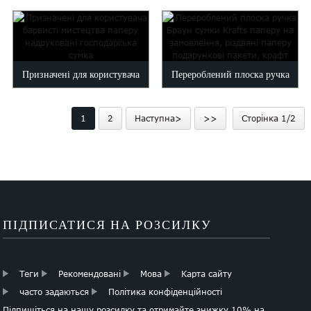
наклейками
пляшки вина
Призначені для користувача
Перероблений плоска ручка
барвисті мистецтва паперу
Brown Krafts паперові мішки
1
2
Наступна>
>>
Сторінка 1/2
надруковані господарська
Cu ...
сумка
ПІДПИСАТИСЯ НА РОЗСИЛКУ
Теги
Рекомендовані
Мова
Карта сайту
часто задаються
Політика конфіденційності
Підпишіться на нашу розсилку та отримайте знижку 10% на