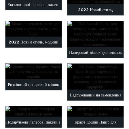
Malayalam
Ексклюзивні паперові пакети
2022 Новий стиль,
Mongolian
Michael Kors з...
Pashto
ексклюзивний художній папір
Sesotho
на замовлення...
Somali
2022 Новий стиль, модний
Sindhi
Tamil
Паперовий мішок для пляшок
індивідуальний папір для
k
Vietnamese
Настроювання паперового
покупок...
oruba
Zulu
мішка для пляшок вина...
Розкішний паперовий мішок
Надрукований на замовлення
для покупок для ювелірних
Хеллоуїн, Різдвяний...
виробів
Подарункові паперові пакети з
Крафт Кошик Папір для