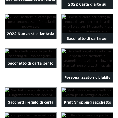
Maltese
2022 Carta d'arte su
Michael Kors su...
Burmese
misura esclusiva di nuovo
Persian
stile...
Sinhala
Samoan
2022 Nuovo stile fantasia
Sacchetto di carta per
Sundanese
carta per la spesa su
gu
Thai
bottiglia Sacchetto di carta
Vietnamese
misura...
per bottiglia di vino
oruba
Zulu
Sacchetto di carta per lo
Personalizza...
shopping di lusso per
Personalizzato riciclabile
gioielli
stampato Halloween
Christmas C...
Sacchetti regalo di carta
Kraft Shopping sacchetto
del Ringraziamento con
di carta per la bottiglia di