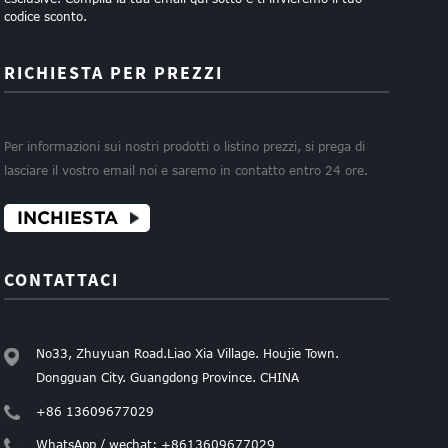
codice sconto.
RICHIESTA PER PREZZI
Per informazioni sui nostri prodotti o listino prezzi, si prega di
lasciare il vostro email noi e saremo in contatto entro 24 ore.
INCHIESTA
CONTATTACI
No33, Zhuyuan Road.Liao Xia Village. Houjie Town.
Dongguan City. Guangdong Province. CHINA
+86 13609677029
WhatsApp / wechat: +8613609677029