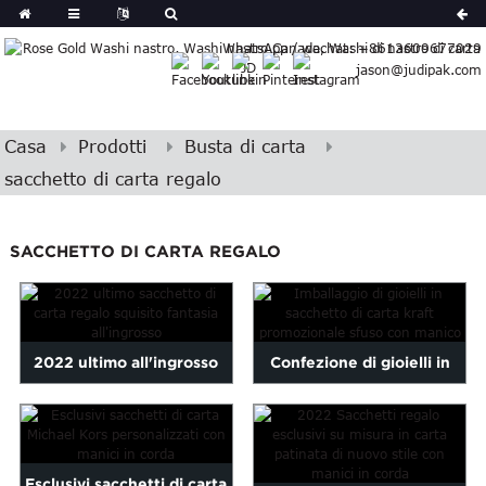
German
WhatsApp / wechat: +8613609677029
Japanese
jason@judipak.com
eek
Turkish
Czech
Casa
Prodotti
Busta di carta
Basque
sacchetto di carta regalo
Lao
Azerbaijani
Bulgarian
SACCHETTO DI CARTA REGALO
Croatian
Finnish
Gujarati
Hebrew
2022 ultimo all'ingrosso
Confezione di gioielli in
Igbo
fantasia squisito unico Gi ...
sacchetto di carta kraft
Khmer
atvian
promozionale alla rinfusa ...
onian
Esclusivi sacchetti di carta