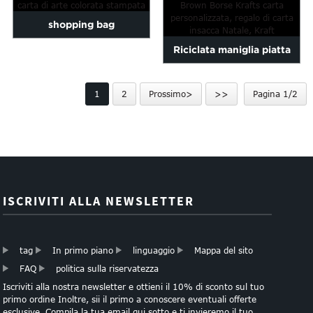
adesivi
vino
shopping bag
Riciclata maniglia piatta
personalizzata carta di arte
Brown Krafts sacchi di
colorata stampata
1
2
Prossimo>
>>
Pagina 1/2
carta Cu ...
ISCRIVITI ALLA NEWSLETTER
tag
In primo piano
linguaggio
Mappa del sito
FAQ
politica sulla riservatezza
Iscriviti alla nostra newsletter e ottieni il 10% di sconto sul tuo
primo ordine Inoltre, sii il primo a conoscere eventuali offerte
esclusive. Compila la tua email qui sotto e ti invieremo il tuo