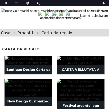
German
WhatsApp / wechat: +8613609677029
Japanese
jason@judipak.com
eek
Turkish
Czech
Casa
Prodotti
Carta da regalo
Basque
Lao
Azerbaijani
CARTA DA REGALO
Bulgarian
Croatian
Finnish
Boutique Design Carta da
CARTA VELLUTATA A
Gujarati
imballaggio e da
CUORI IN FOGLIA D'ORO
Hebrew
Igbo
imballaggio
Khmer
atvian
New Design Customized
Festival argento logo
onian