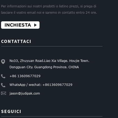
Per informazioni sui nostri prodotti o listino prezzi, si prega di
lasciare il vostro email noi e saremo in contatto entro 24 ore.
INCHIESTA
CONTATTACI
No33, Zhuyuan Road.Liao Xia Village. Houjie Town.
Dongguan City. Guangdong Province. CHINA
+86 13609677029
WhatsApp / wechat: +8613609677029
jason@judipak.com
SEGUICI