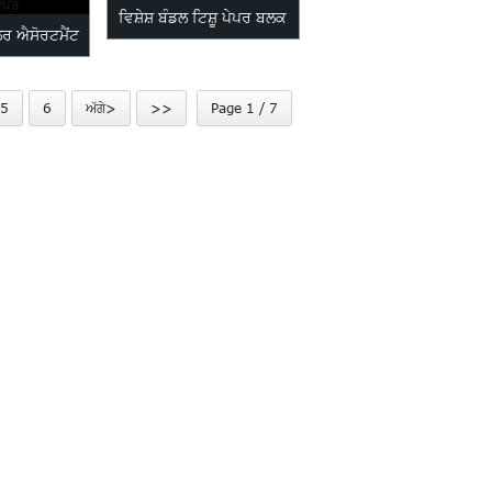
ਵਿਸ਼ੇਸ਼ ਬੰਡਲ ਟਿਸ਼ੂ ਪੇਪਰ ਬਲਕ
ਰ ਐਸੋਰਟਮੈਂਟ
ਪੇਪਰ
5
6
ਅੱਗੇ>
>>
Page 1 / 7