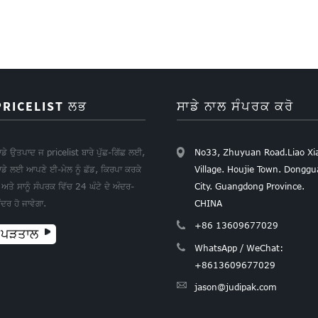
PRICELIST ਲਭ
ਸਾਡੇ ਨਾਲ ਸੰਪਰਕ ਕਰੋ
ਾਡੇ ਉਤਪਾਦ ਜ pricelist ਬਾਰੇ ਪੁੱਛ-ਗਿੱਛ ਲਈ,
No33, Zhuyuan Road.Liao Xi
ਾਡੇ ਲਈ ਆਪਣੇ ਈ-ਮੇਲ ਨੂੰ ਛੱਡ, ਕਿਰਪਾ ਕਰਕੇ
Village. Houjie Town. Dongg
ੈ ਅਤੇ ਸਾਨੂੰ ਸੰਪਰਕ ਵਿੱਚ 24 ਘੰਟੇ ਦੇ ਅੰਦਰ-
City. Guangdong Province.
ੰਦਰ ਹੋ ਜਾਵੇਗਾ.
CHINA
+86 13609677029
ਪੜਤਾਲ
WhatsApp / WeChat:
+8613609677029
jason@judipak.com