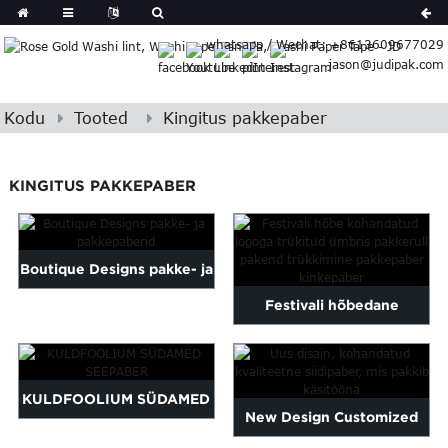
German
whatsapp / Wechat: +8613609677029
Japanese
jason@judipak.com
eek
Turkish
Indonesian
Kodu
Tooted
Kingitus pakkepaber
Polish
Hindi
KINGITUS PAKKEPABER
Armenian
Bosnian
Corsican
Boutique Designs pakke- ja
Finnish
Gujarati
Festivali hõbedane
pakkepaberid
Hebrew
kohandatud logoga
Igbo
Khmer
trükitud ümbris pa...
KULDFOOLIUM SÜDAMED
atvian
New Design Customized
onian
SEEPABER