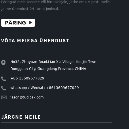
Päringud meie toodete või hinnakirjale, jätke oma e-posti meile
ja me ühendust 24 tunni jooksul.
PÄRING
VÕTA MEIEGA ÜHENDUST
No33, Zhuyuan Road.Liao Xia Village. Houjie Town.
Dongguan City. Guangdong Province. CHINA
+86 13609677029
whatsapp / Wechat: +8613609677029
jason@judipak.com
JÄRGNE MEILE