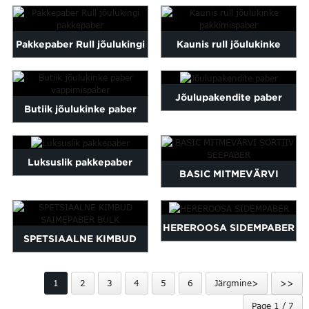
High Quality Tissue Paper...
Maltese
Burmese
Pakkepaber Rull jõulukingi
Kaunis rull jõulukinke
Persian
Sinhala
pakkepaber
pakkimispaber
Samoan
Jõulupakendite paber
Sundanese
Butiik jõulukinke paber
gu
Thai
vappimispaber
Vietnamese
oruba
Zulu
Luksuslik pakkepaber
BASIC MITMEVÄRVI
SORTIIV SEEPABER
HEREROOSA SIDEMPABER
SPETSIAALNE KIMBUD
SAIMEPABER BULK
1
2
3
4
5
6
Järgmine>
>>
Page 1 / 7