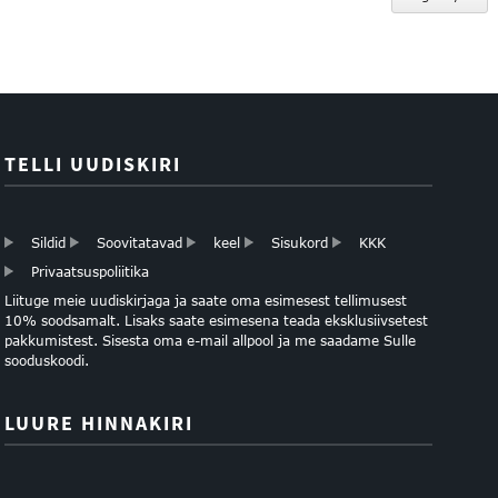
TELLI UUDISKIRI
Sildid
Soovitatavad
keel
Sisukord
KKK
Privaatsuspoliitika
Liituge meie uudiskirjaga ja saate oma esimesest tellimusest
10% soodsamalt. Lisaks saate esimesena teada eksklusiivsetest
pakkumistest. Sisesta oma e-mail allpool ja me saadame Sulle
sooduskoodi.
LUURE HINNAKIRI