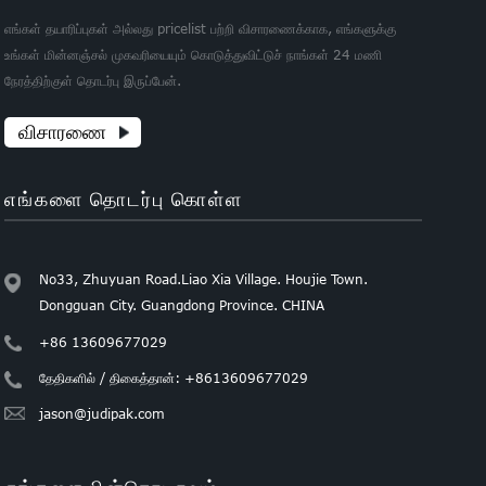
எங்கள் தயாரிப்புகள் அல்லது pricelist பற்றி விசாரணைக்காக, எங்களுக்கு
உங்கள் மின்னஞ்சல் முகவரியையும் கொடுத்துவிட்டுச் நாங்கள் 24 மணி
நேரத்திற்குள் தொடர்பு இருப்பேன்.
விசாரணை
எங்களை தொடர்பு கொள்ள
No33, Zhuyuan Road.Liao Xia Village. Houjie Town.
Dongguan City. Guangdong Province. CHINA
+86 13609677029
தேதிகளில் / திகைத்தான்: +8613609677029
jason@judipak.com