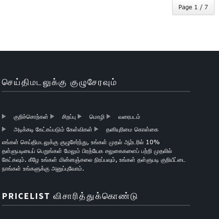
Page 1 / 7
செய்திமடலுக்கு குழுசேரவும்
குறிச்சொற்கள்
சிறப்பு
மொழி
வரைபடம்
அடிக்கடி கேட்கப்படும் கேள்விகள்
தனியுரிமை கொள்கை
எங்கள் செய்திமடலுக்கு குழுசேர்ந்து, உங்கள் முதல் ஆர்டரில் 10%
தள்ளுபடியைப் பெறுங்கள் மேலும் பிரத்யேக சலுகைகளைப் பற்றி முதலில்
கேட்கவும். கீழே உங்கள் மின்னஞ்சலை நிரப்பவும், உங்கள் தள்ளுபடி குறியீட்டை
நாங்கள் உங்களுக்கு அனுப்புவோம்.
PRICELIST விசாரித்துக்கொண்டு