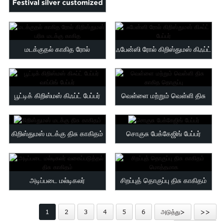
Festival silver customized
Malayalam
Mongolian
logo printed wrap pa...
Pashto
Sesotho
மடக்குதல் காகித ரோல்
ஃபேன்ஸி ரோல் கிறிஸ்துமஸ் கிஃப்ட்
Somali
கிறிஸ்துமஸ் பரிசு மடக்கு காகித
பேப்பர்
Sindhi
Telugu
Thai
பூட்டிக் கிறிஸ்மஸ் கிஃப்ட் பேப்பர்
வெள்ளை மற்றும் வெள்ளி திசு
Vietnamese
oruba
Zulu
வாப்பிங் பேப்பர்
காகித தொகுப்பு
கிறிஸ்துமஸ் மடக்கு திசு காகிதம்
சொகுசு பேக்கேஜிங் பேப்பர்
அடிப்படை மல்டிகலர்
சிறப்புத் தொகுப்பு திசு காகிதம்
வகைப்படுத்தல் திசு காகிதம்
மொத்தமாக
1
2
3
4
5
6
அடுத்து>
>>