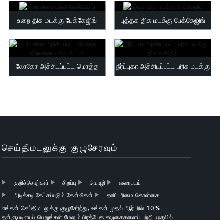
tissue paper gravure
Malayalam
printi...
Mongolian
உறை திசு மடக்கு பேக்கேஜிங்
புத்தக திசு மடக்கு பேக்கேஜிங்
Pashto
Sesotho
Somali
லோகோ அச்சிடப்பட்ட மொத்த
நீர்ப்புகா அச்சிடப்பட்ட பரிசு மடக்கு
Sindhi
விற்பனை டிஷ்யூ பேப்பர்
திசு காகிதம்
Telugu
Thai
Vietnamese
oruba
Zulu
செய்திமடலுக்கு குழுசேரவும்
குறிச்சொற்கள்
சிறப்பு
மொழி
வரைபடம்
அடிக்கடி கேட்கப்படும் கேள்விகள்
தனியுரிமை கொள்கை
எங்கள் செய்திமடலுக்கு குழுசேர்ந்து, உங்கள் முதல் ஆர்டரில் 10%
தள்ளுபடியைப் பெறுங்கள் மேலும் பிரத்யேக சலுகைகளைப் பற்றி முதலில்