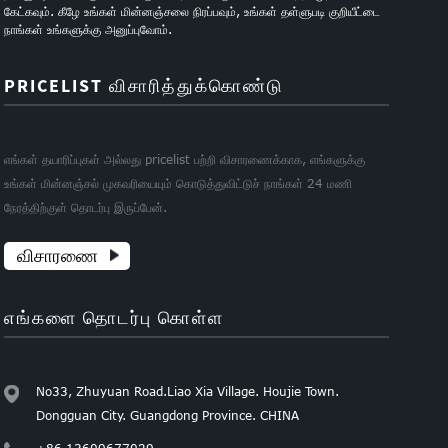
கேட்கவும். கீழே உங்கள் மின்னஞ்சலை நிரப்பவும், உங்கள் தள்ளுபடி குறியீட்டை
நாங்கள் உங்களுக்கு அனுப்புவோம்.
PRICELIST விசாரித்துக்கொண்டு
எங்கள் தயாரிப்புகள் அல்லது pricelist பற்றி விசாரணைக்காக, எங்களுக்கு
உங்கள் மின்னஞ்சல் முகவரியையும் கொடுத்துவிட்டுச் நாங்கள் 24 மணி
நேரத்திற்குள் தொடர்பு இருப்பேன்.
விசாரணை
எங்களை தொடர்பு கொள்ள
No33, Zhuyuan Road.Liao Xia Village. Houjie Town.
Dongguan City. Guangdong Province. CHINA
+86 13609677029