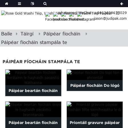
erman
whatsapp / WeChat: +8613609677029
Japanese
jason@judipak.com
rkish
Italian
Czech
Baile
Táirgí
Páipéar fíocháin
Basque
Páipéar fíocháin stampála te
Lao
Azerbaijani
PÁIPÉAR FÍOCHÁIN STAMPÁLA TE
Bulgarian
Croatian
Finnish
Gujarati
Páipéar fíocháin Do lógó
Páipéar beartán fíocháin
Hebrew
féin a phriontáil
Igbo
fíorálainn le haghaidh
Khmer
pacáiste bláthanna...
atvian
Páipéar beartán fíocháin
Priontáil gravure páipéar
onian