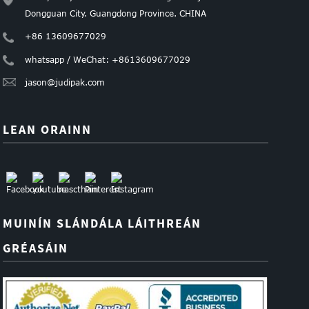
Dongguan City. Guangdong Province. CHINA
+86 13609677029
whatsapp / WeChat: +8613609677029
jason@judipak.com
LEAN ORAINN
MUINÍN SLÁNDÁLA LÁITHREÁN
GRÉASÁIN