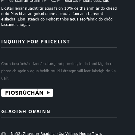
léarscáil an tSuímh
CC
Beartas Príobháideachais
Liostáil lenár nuachtlitir agus faigh 10% de thalamh ar do chéad
ordú Plus bí ar an gcéad duine a chuala faoi aon tairiscintí
eisiacha. Líon isteach do r-phost thíos agus seolfaimid do chód
lascaine chugat.
INQUIRY FOR PRICELIST
Chun fiosrúcháin faoi ár dtáirgí nó pricelist, le do thoil fág do r-
phost chugainn agus beidh muid i dteagmháil leat laistigh de 24
uair.
FIOSRÚCHÁN
GLAOIGH ORAINN
No33, Zhuyuan Road.Liao Xia Village. Houjie Town.