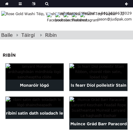
erman
whatsapp / WeChat: +8613609677029
Japanese
jason@judipak.com
rkish
Italian
Czech
Baile
Táirgí
Ribín
Basque
Lao
RIBÍN
Azerbaijani
Bulgarian
Croatian
Finnish
Monaróir lógó
Is fearr Díol poileistir Stain
Gujarati
saincheaptha
Ribbon, satin choiréil ...
Hebrew
Igbo
d'ardchaighdeán mórdhíola
Khmer
ribíní satin dath soladach le
...
atvian
Muince Grád Barr Paracord
lógó shaincheapadh
onian