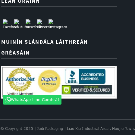
LEAN ORAINN
MUINÍN SLÁNDÁLA LÁITHREÁN
GRÉASÁIN
WhatsApp Líne Comhrá!
© Copyright 2025 | Judi Packaging | Liao Xia Industrial Area . Houjie Town.