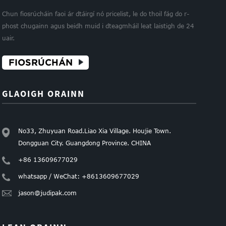
Chun fiosrúcháin faoi ár dtáirgí nó pricelist, le do thoil fág do r-
phost chugainn agus beidh muid i dteagmháil leat laistigh de 24
uair.
FIOSRÚCHÁN
GLAOIGH ORAINN
No33, Zhuyuan Road.Liao Xia Village. Houjie Town.
Dongguan City. Guangdong Province. CHINA
+86 13609677029
whatsapp / WeChat: +8613609677029
jason@judipak.com