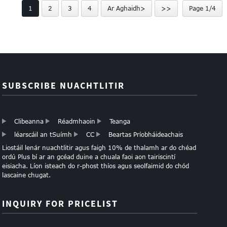
1
2
3
4
Ar Aghaidh>
>>
Page 1/4
SUBSCRIBE NUACHTLITIR
Clibeanna
Réadmhaoin
Teanga
léarscáil an tSuímh
CC
Beartas Príobháideachais
Liostáil lenár nuachtlitir agus faigh 10% de thalamh ar do chéad
ordú Plus bí ar an gcéad duine a chuala faoi aon tairiscintí
eisiacha. Líon isteach do r-phost thíos agus seolfaimid do chód
lascaine chugat.
INQUIRY FOR PRICELIST