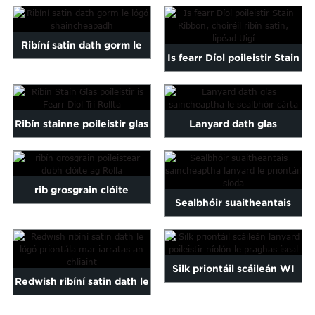
Lanyard Keychain Cé...
Maltese
Burmese
Ribíní satin dath gorm le
Persian
Is fearr Díol poileistir Stain
Sinhala
lógó shaincheapadh
Ribbon, satin choiréil ...
Samoan
Sundanese
gu
Thai
Ribín stainne poileistir glas
Lanyard dath glas
Vietnamese
is fearr díol le Ro...
saincheaptha le sealbhóir
oruba
Zulu
cárta
rib grosgrain clóite
Sealbhóir suaitheantais
poileistear grosgrain dubh
saincheaptha lanyard le
...
priontáil síoda
Silk priontáil scáileán WI
Redwish ribíní satin dath le
lanyard poileistir níolón ...
lógó priontála ...