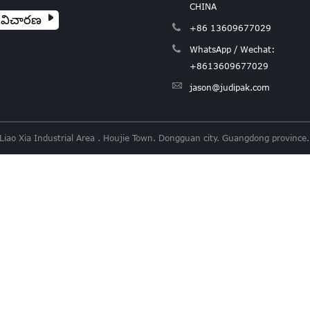
CHINA
విచారణ
+86 13609677029
WhatsApp / Wechat:
+8613609677029
jason@judipak.com
 Liao Xia Industrial Area . Houjie Town. Dongguan city. Guangdong provi