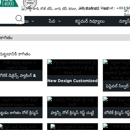
WhatsApp / Wechat: +861
ఉత్పత్తులు
సేవ
కస్టమర్ రివ్యూలు
న్యూస
ి కాగితం
్ చుట్టడానికి కాగితం
ోటిక్ డిజైన్స్ ప్యాకింగ్ &
New Design Customized
ఫెస్టివల్ సిల్వర్
ర్యాపింగ్ పేపర్లు
High Quality Tissue
ప్రింటెడ్ ర్
Paper...
ట్టడం కాగితం రోల్ క్రిస్మస్
ఫ్యాన్సీ రోల్ క్రిస్మస్ గిఫ్ట్ చుట్టే
బోటిక్ క్రిస్మస్ గి
ుమతి చుట్టడం కాగితం
పేపర్
పేప