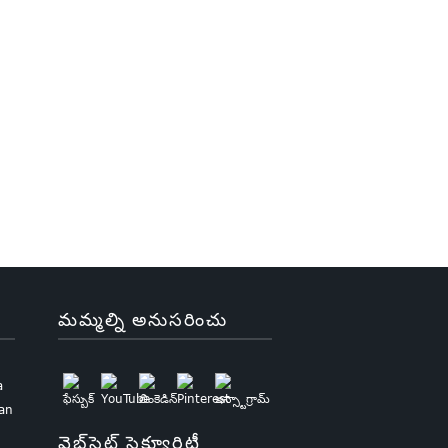
మమ్మల్ని అనుసరించు
a
uan
వెబ్‌సైట్ సెక్యూరిటీ