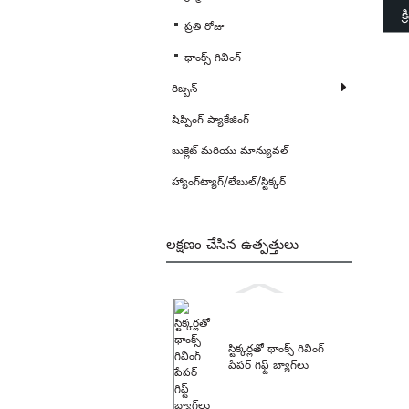
క
ప్రతి రోజు
థాంక్స్ గివింగ్
రిబ్బన్
షిప్పింగ్ ప్యాకేజింగ్
బుక్లెట్ మరియు మాన్యువల్
హ్యాంగ్‌ట్యాగ్/లేబుల్/స్టిక్కర్
లక్షణం చేసిన ఉత్పత్తులు
స్టిక్కర్లతో థాంక్స్ గివింగ్
పేపర్ గిఫ్ట్ బ్యాగ్‌లు