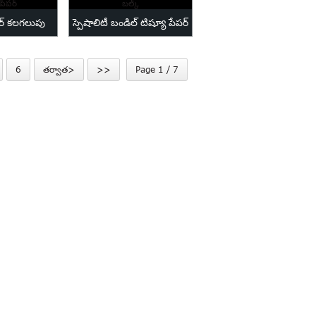
లర్ కలగలుపు
స్పెషాలిటీ బండిల్ టిష్యూ పేపర్
పేపర్
బల్క్
6
తర్వాత>
>>
Page 1 / 7