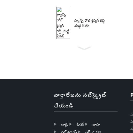
ఫ్యాన్సీ రోల్ క్రిస్మస్ గిఫ్ట్
చుట్టే పేపర్
చుట్టడం కాగితం రోల్
క్రిస్మస్ బహుమతి చుట్టడం
కాగితం
వార్తాలేఖను సబ్‌స్క్రైబ్
చేయండి
బోటిక్ క్రిస్మస్ గిఫ్ట్ పేపర్
వాపింగ్ పేపర్
మ
వ
టాగ్లు
ఫీచర్
భాషా
మ
సైట్ మ్యాప్
ఎఫ్ ఎ క్యూ