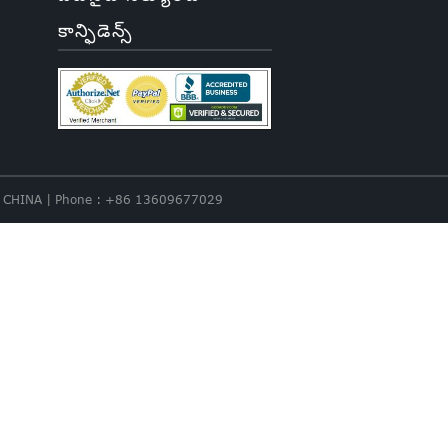
కాన్ఫిడెన్స్
nce. CHINA | Phone : +86 13609677029