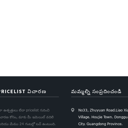
PRICELIST విచారణ
మమ్మల్ని సంప్రదించండి
ా ఉత్పత్తులు లేదా pricelist గురించి
No33, Zhuyuan Road.Liao Xi
ిచారణ కోసం, మాకు మీ ఇమెయిల్ వదిలి
Village. Houjie Town. Dongg
రియు మేము 24 గంటల్లో టచ్ ఉంటుంది.
City. Guangdong Province.