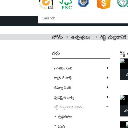
హోమ్
మా గురించి
హోమ్
ఉత్పత్తులు
గిఫ్ట్ చుట్టడానిక
వర్గం
గిఫ్ట
కాగితపు సంచి
బ
ప్యాకింగ్ బాక్స్
టిష్యూ పేపర్
దృఢమైన బాక్స్
గిఫ్ట్ చుట్టడానికి కాగితం
చు
పుట్టినరోజు
బహ
క్రిస్మస్