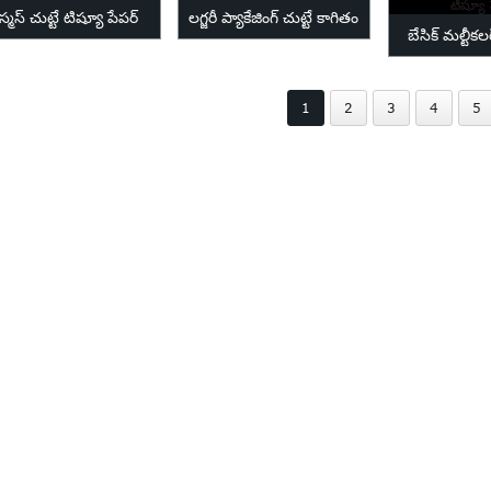
్రిస్మస్ చుట్టే టిష్యూ పేపర్
లగ్జరీ ప్యాకేజింగ్ చుట్టే కాగితం
బేసిక్ మల్టీక
టిష్యూ 
1
2
3
4
5