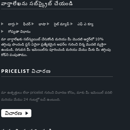
వార్తాలేఖను సబ్‌స్క్రైబ్ చేయండి
టాగ్లు
ఫీచర్
భాషా
సైట్ మ్యాప్
ఎఫ్ ఎ క్యూ
గోప్యతా విధానం
మా వార్తాలేఖకు సబ్‌స్క్రయిబ్ చేసుకోండి మరియు మీ మొదటి ఆర్డర్‌లో 10%
తగ్గింపు పొందండి ప్లస్ ఏదైనా ప్రత్యేకమైన ఆఫర్‌ల గురించి విన్న మొదటి వ్యక్తిగా
ఉండండి. దిగువన మీ ఇమెయిల్‌ను పూరించండి మరియు మేము మీకు మీ తగ్గింపు
కోడ్‌ని పంపుతాము.
PRICELIST విచారణ
మా ఉత్పత్తులు లేదా pricelist గురించి విచారణ కోసం, మాకు మీ ఇమెయిల్ వదిలి
మరియు మేము 24 గంటల్లో టచ్ ఉంటుంది.
విచారణ