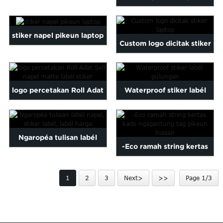
Malayalam
borongan
laptop
Mongolian
Pashto
stiker napel pikeun laptop
Custom logo dicitak stiker
Sesotho
Somali
laptop
Sindhi
gu
Thai
logo percetakan Roll Adat
Waterproof stiker labél
Vietnamese
Self napel matte L ...
gulungan
oruba
Zulu
Ngaropéa tulisan labél
-Eco ramah string kertas
napel, labél stiker ...
kado ngagantung tag
1
2
3
Next>
>>
Page 1/3
pikeun Dec ...