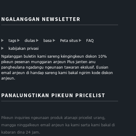
NGALANGGAN NEWSLETTER
tags
diulas
basa
Peta situs
FAQ
kabijakan privasi
Ngalanggan buletin kami sareng kéngingkeun diskon 10%
pikeun pesenan munggaran anjeun Plus janten anu
pangheulana ngadangu ngeunaan tawaran ekslusif. Eusian
email anjeun di handap sareng kami bakal ngirim kode diskon
anjeun.
PANALUNGTIKAN PIKEUN PRICELIST
Pikeun inquiries ngeunaan produk atanapi pricelist urang,
mangga ninggalkeun email anjeun ka kami sarta kami bakal di
kabaran dina 24 jam.