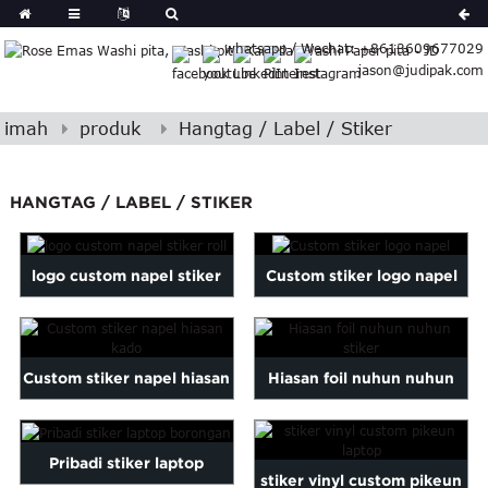
German
whatsapp / Wechat: +8613609677029
Japanese
jason@judipak.com
eek
Turkish
Indonesian
imah
produk
Hangtag / Label / Stiker
Polish
Hindi
HANGTAG / LABEL / STIKER
Armenian
Bosnian
Corsican
logo custom napel stiker
Custom stiker logo napel
Filipino
roll
Georgian
Hawaiian
Custom stiker napel hiasan
Hiasan foil nuhun nuhun
Icelandic
Kazakh
kado
stiker
Latin
Pribadi stiker laptop
..
stiker vinyl custom pikeun