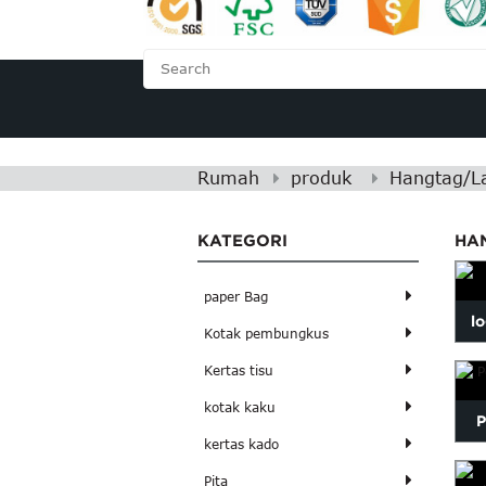
RUMAH
TENTANG K
Rumah
produk
Hangtag/La
KATEGORI
HA
paper Bag
l
Kotak pembungkus
Kertas tisu
kotak kaku
P
kertas kado
Pita