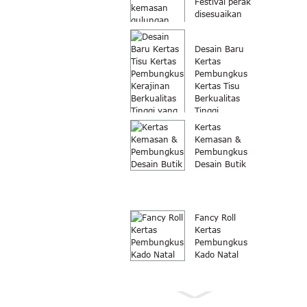
Festival perak
disesuaikan
logo dicetak
kemasan
Desain Baru
bungkus...
Kertas
Pembungkus
Kertas Tisu
Berkualitas
Tinggi ...
Kertas
Kemasan &
Pembungkus
Desain Butik
Fancy Roll
Kertas
Pembungkus
Kado Natal