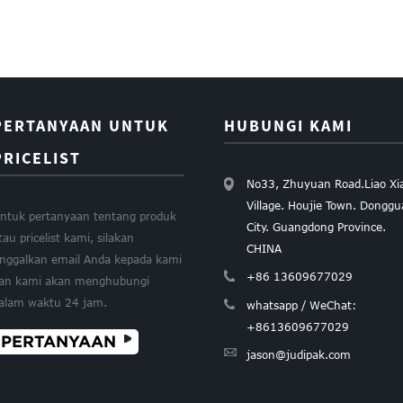
PERTANYAAN UNTUK
HUBUNGI KAMI
PRICELIST
No33, Zhuyuan Road.Liao Xi
Village. Houjie Town. Dongg
ntuk pertanyaan tentang produk
City. Guangdong Province.
tau pricelist kami, silakan
CHINA
inggalkan email Anda kepada kami
+86 13609677029
an kami akan menghubungi
alam waktu 24 jam.
whatsapp / WeChat:
+8613609677029
PERTANYAAN
jason@judipak.com