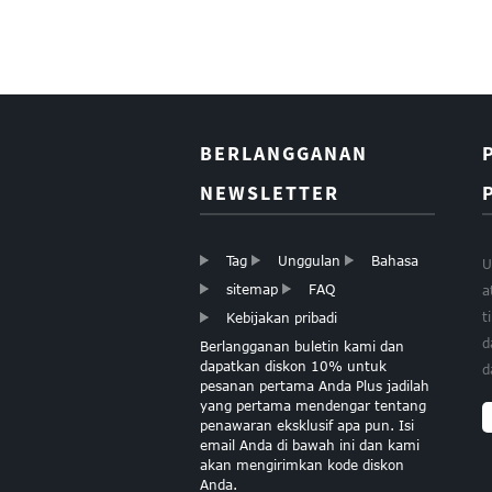
Kertas kado Gulung
kertas kado Natal
BERLANGGANAN
Kertas Wapping
NEWSLETTER
Kertas Kado Natal
Butik
Tag
Unggulan
Bahasa
U
sitemap
FAQ
a
t
Kebijakan pribadi
KERTAS TISSUE
d
Berlangganan buletin kami dan
GOLD FOIL HATI
dapatkan diskon 10% untuk
d
pesanan pertama Anda Plus jadilah
yang pertama mendengar tentang
penawaran eksklusif apa pun. Isi
email Anda di bawah ini dan kami
KERTAS TISU PINK
akan mengirimkan kode diskon
CAHAYA
Anda.