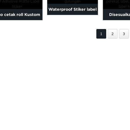
Waterproof Stiker label
go cetak roll Kustom
Disesuaik
gulungan
f Adhesive matte L ...
perekat la
1
2
3
sticke