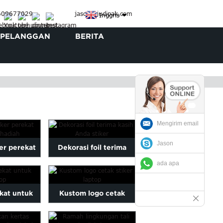
3609677029
jason@judipak.com
Inggris
 PELANGGAN
BERITA
Mengirim email
Jason
er perekat
Dekorasi foil terima
ada apa
 hadiah
kasih Anda stiker
ekat untuk
Kustom logo cetak
top
stiker laptop