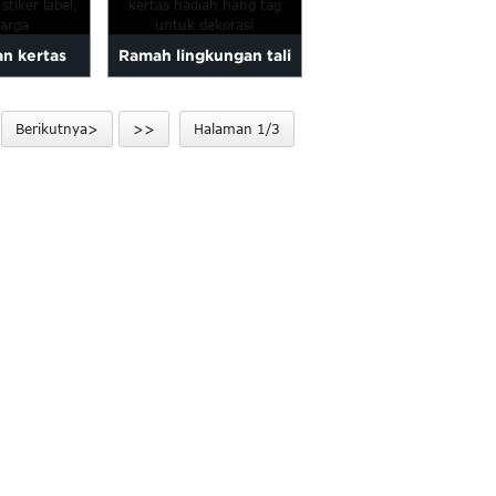
an kertas
Ramah lingkungan tali
bel, label
kertas hadiah hang tag
Berikutnya>
>>
Halaman 1/3
r ...
untuk Desember ...