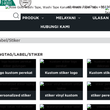
whatsapp / WeChat: +861
AMI
PRODUK
MELAYANI
ULASAN
HUBUNGI KAMI
bel/Stiker
NGTAG/LABEL/STIKER
ogo kustom perekat
Kustom stiker logo
Kustom stik
stiker gulungan
perekat
dekorasi
ersonalized stiker
stiker vinyl kustom
stiker per
laptop grosir
untuk laptop
lap