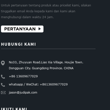
Untuk pertanyaan tentang produk atau pricelist kami, silakan
tinggalkan email Anda kepada kami dan kami akan
menghubungi dalam waktu 24 jam.
PERTANYAAN
HUBUNGI KAMI
No33, Zhuyuan Road.Liao Xia Village. Houjie Town.
Dongguan City. Guangdong Province. CHINA
+86 13609677029
whatsapp / WeChat: +8613609677029
jason@judipak.com
IKUTI KAMI