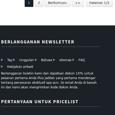
1
2
Berikutnya>
>>
Halaman 1/2
BERLANGGANAN NEWSLETTER
Tag
Unggulan
Bahasa
sitemap
FAQ
Kebijakan pribadi
Berlangganan buletin kami dan dapatkan diskon 10% untuk
pesanan pertama Anda Plus jadilah yang pertama mendengar
tentang penawaran eksklusif apa pun. Isi email Anda di bawah
ini dan kami akan mengirimkan kode diskon Anda.
PERTANYAAN UNTUK PRICELIST