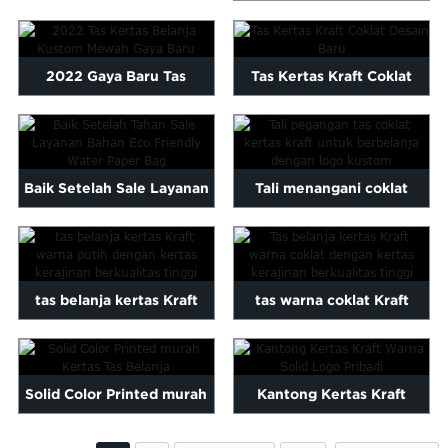
Paper Bag Untuk Merry
Maltese
Mewah Hijau Dengan Logo
Chr...
Burmese
Foil Panas
Persian
2022 Gaya Baru Tas
Tas Kertas Kraft Coklat
Sinhala
Belanja Kustom Mewah ...
Desain Baru
Samoan
Sundanese
gu
Thai
Baik Setelah Sale Layanan
Tali menangani coklat
Vietnamese
Bahan Eco Friendly W ...
kantong kertas kraft untuk
oruba
Zulu
belanja ...
tas belanja kertas Kraft
tas warna coklat Kraft
warna putih dengan ...
belanja kertas dengan
tinggi ...
Solid Color Printed murah
Kantong Kertas Kraft
Kertas Tas Belanja
Warna Solid Logo Pribadi