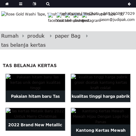
German
whatsapp / WeChat: +8613609677029
Japanese
jason@judipak.com
eek
Turkish
Czech
Rumah
produk
paper Bag
Basque
tas belanja kertas
Lao
Azerbaijani
TAS BELANJA KERTAS
Bulgarian
Croatian
Finnish
Gujarati
Pakaian hitam baru Tas
kualitas tinggi harga pabrik
Hebrew
Igbo
kertas unik dengan ...
grosir dicetak br...
Khmer
atvian
2022 Brand New Metallic
Kantong Kertas Mewah
onian