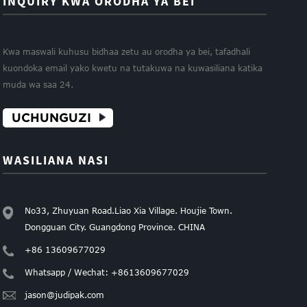
INQUIRY KWA ORODHA YA BEI
Kwa maswali kuhusu bidhaa zetu au orodha ya bei, tafadhali
kuondoka email yako kwetu na tutakuwa na kuwasiliana katika
muda wa saa 24.
UCHUNGUZI
WASILIANA NASI
No33, Zhuyuan Road.Liao Xia Village. Houjie Town.
Dongguan City. Guangdong Province. CHINA
+86 13609677029
Whatsapp / Wechat: +8613609677029
jason@judipak.com