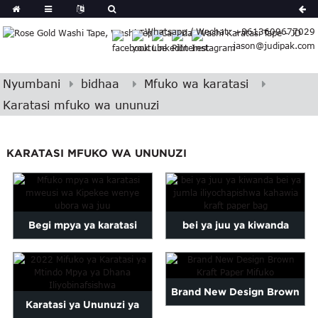
German
Whatsapp / Wechat: +8613609677029
Japanese
jason@judipak.com
eek
Turkish
Indonesian
Nyumbani
bidhaa
Mfuko wa karatasi
Polish
Karatasi mfuko wa ununuzi
Hindi
Armenian
KARATASI MFUKO WA UNUNUZI
Bosnian
Corsican
Filipino
Georgian
Begi mpya ya karatasi
bei ya juu ya kiwanda
Hawaiian
Icelandic
nyeusi ya Mavazi ya
imechapishwa ...
Kazakh
Kipekee yenye ...
Latin
Brand New Design Brown
Karatasi ya Ununuzi ya
..