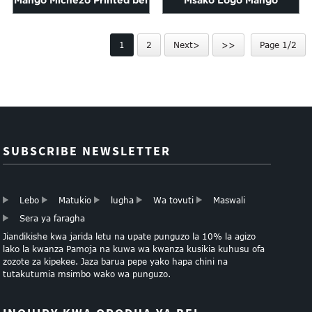
Mango Michezo Printed bei
Msako Logo Mango
nafuu Karatasi Shopping
Michezo Kraft Paper Bag
1
2
Next>
>>
Page 1/2
Bags
SUBSCRIBE NEWSLETTER
Lebo
Matukio
lugha
Wa tovuti
Maswali
Sera ya faragha
Jiandikishe kwa jarida letu na upate punguzo la 10% la agizo
lako la kwanza Pamoja na kuwa wa kwanza kusikia kuhusu ofa
zozote za kipekee. Jaza barua pepe yako hapa chini na
tutakutumia msimbo wako wa punguzo.