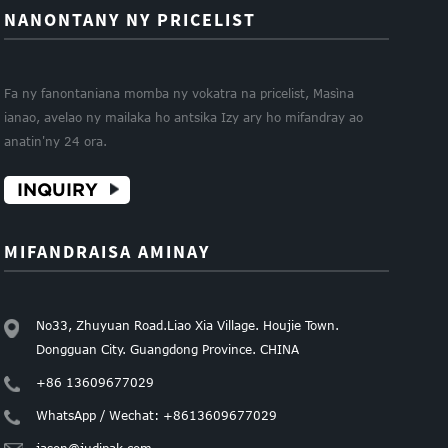
NANONTANY NY PRICELIST
Fa ny fanontaniana momba ny vokatra na pricelist, Masìna
ianao, avelao ny mailaka ho antsika Izy ary ho mifandray ao
anatin'ny 24 ora.
INQUIRY
MIFANDRAISA AMINAY
No33, Zhuyuan Road.Liao Xia Village. Houjie Town.
Dongguan City. Guangdong Province. CHINA
+86 13609677029
WhatsApp / Wechat: +8613609677029