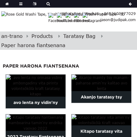
German
WhatsApp / Wechat: +8613609677029
Japanese
jason@judipak.com
eek
Turkish
Indonesian
an-trano
Products
Taratasy Bag
Polish
Paper harona fiantsenana
Hindi
Armenian
PAPER HARONA FIANTSENANA
Bosnian
Corsican
Filipino
Georgian
Akanjo taratasy tsy
Hawaiian
avo lenta ny vidin'ny
Icelandic
manam-paharoa akanjo
orinasa ambongadiny br ...
Kazakh
mainty misy ...
Latin
Kitapo taratasy vita
..
2022 Taratasy fiantsenana