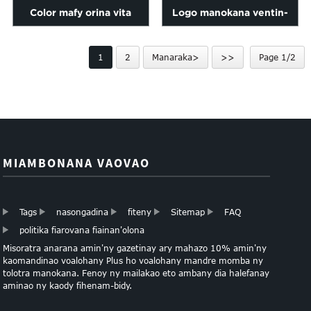
Color mafy orina vita
Logo manokana ventin-
pirinty Cheap Paper lisitry
Color Kraft Paper Bag
1
2
Manaraka>
>>
Page 1/2
ny Bags
MIAMBONANA VAOVAO
Tags
nasongadina
fiteny
Sitemap
FAQ
politika fiarovana fiainan'olona
Misoratra anarana amin'ny gazetinay ary mahazo 10% amin'ny
kaomandinao voalohany Plus ho voalohany mandre momba ny
tolotra manokana. Fenoy ny mailakao eto ambany dia halefanay
aminao ny kaody fihenam-bidy.