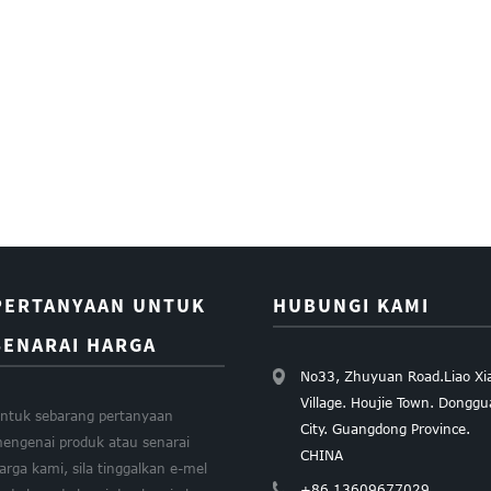
PERTANYAAN UNTUK
HUBUNGI KAMI
SENARAI HARGA
No33, Zhuyuan Road.Liao Xi
Village. Houjie Town. Dongg
ntuk sebarang pertanyaan
City. Guangdong Province.
engenai produk atau senarai
CHINA
arga kami, sila tinggalkan e-mel
+86 13609677029