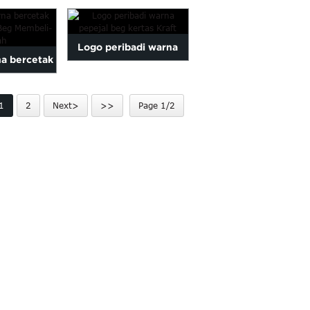
an selepas
coklat beg kertas kraft
iendly W ...
untuk membeli-belah ...
Logo peribadi warna
na bercetak
pepejal beg kertas Kraft
urah Beg
1
2
Next>
>>
Page 1/2
-belah