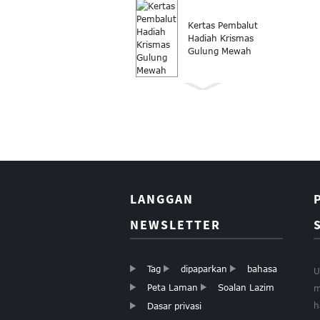
Kertas Pembalut
Hadiah Krismas
Gulung Mewah
Kertas pembalut
Gulung kertas
pembalut hadiah
Krismas
LANGGAN
Kertas Wapping
NEWSLETTER
Kertas Hadiah
Krismas Butik
Tag
dipaparkan
bahasa
U
Peta Laman
Soalan Lazim
m
h
Dasar privasi
KERTAS TISU