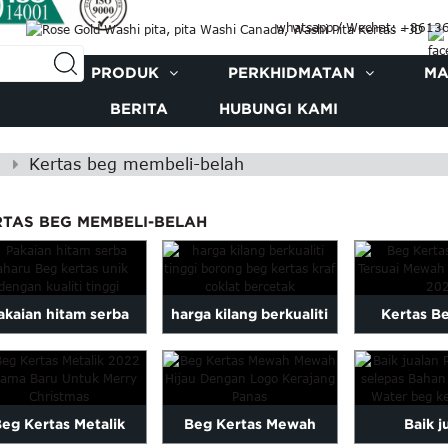
whatsapp / Wechat: +861
ITA
PRODUK
PERKHIDMATAN
MA
BERITA
HUBUNGI KAMI
Kertas beg membeli-belah
RTAS BEG MEMBELI-BELAH
akaian hitam serba
harga kilang berkualiti
Kertas Be
aru Beg kertas unik
tinggi dicetak br...
Tersuai Gay
dengan ...
...
eg Kertas Metalik
Beg Kertas Mewah
Baik j