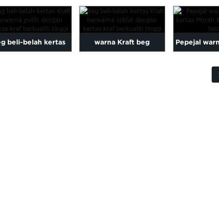
2022 Jenama Baru
Mewah Hijau Dengan
Perkhidmat
Untuk Merry Chr...
Logo Kerajang Panas
Bahan Eco Fr
g beli-belah kertas
warna Kraft beg
Pepejal war
Kraft warna putih
membeli-belah kertas
kertas M
dengan ...
coklat dengan tinggi ...
Membeli