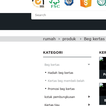
RUMAH
TENTANG K
rumah
produk
Beg kertas
KATEGORI
KE
Beg kertas
Hadiah beg kertas
P
Kertas beg membeli-belah
bah
Promosi beg kertas
kotak pembungkusan
B
Kertas tisu