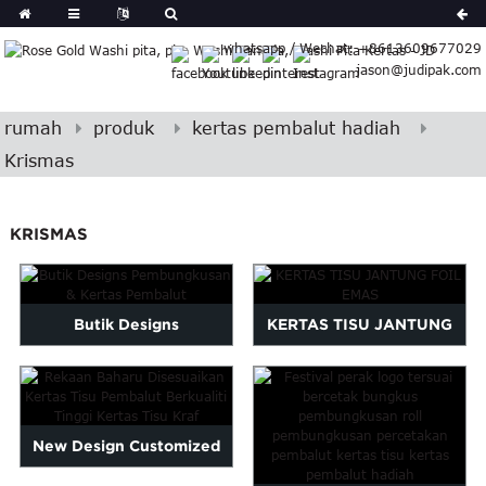
German
whatsapp / Wechat: +8613609677029
Japanese
jason@judipak.com
eek
Turkish
Indonesian
rumah
produk
kertas pembalut hadiah
Polish
Krismas
Hindi
Armenian
KRISMAS
Bosnian
Corsican
Filipino
Georgian
Butik Designs
KERTAS TISU JANTUNG
Hawaiian
Pembungkusan & Kertas
FOIL EMAS
Icelandic
Pembalut
Kazakh
Latin
New Design Customized
..