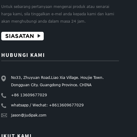
Untuk sebarang pertanyaan mengenai produk atau senarai
harga kami, sila tinggalkan e-mel anda kepada kami dan kami
akan menghubungi anda dalam masa 24 jam.
SIASATAN
HUBUNGI KAMI
No33, Zhuyuan Road.Liao Xia Village. Houjie Town.
Dongguan City. Guangdong Province. CHINA
+86 13609677029
whatsapp / Wechat: +8613609677029
jason@judipak.com
IKUT KAMI