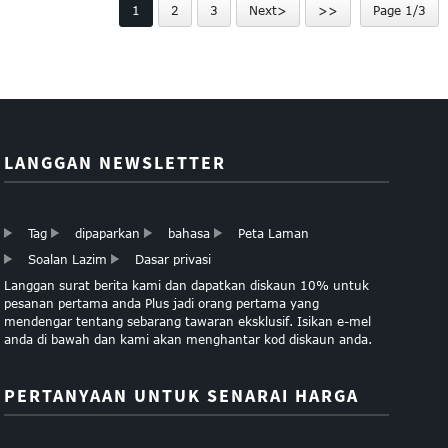
1
2
3
Next>
>>
Page 1/3
LANGGAN NEWSLETTER
Tag
dipaparkan
bahasa
Peta Laman
Soalan Lazim
Dasar privasi
Langgan surat berita kami dan dapatkan diskaun 10% untuk
pesanan pertama anda Plus jadi orang pertama yang
mendengar tentang sebarang tawaran eksklusif. Isikan e-mel
anda di bawah dan kami akan menghantar kod diskaun anda.
PERTANYAAN UNTUK SENARAI HARGA