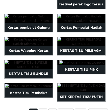
High Quality Tissue Paper...
lam
Maltese
Festival perak logo tersuai
Burmese
bercetak bungkus pa...
Persian
Sinhala
Kertas pembalut Gulung
Kertas Pembalut Hadiah
Samoan
Sundanese
kertas pembalut hadiah
Krismas Gulung Mewah
gu
Thai
Krismas
Vietnamese
Kertas Wapping Kertas
KERTAS TISU PELBAGAI
oruba
Zulu
Hadiah Krismas Butik
WARNA ASAS
KERTAS TISU PINK
KERTAS TISU BUNDLE
CAHAYA
KHUSUS PUKAL
Kertas Tisu Pembalut
SET KERTAS TISU PUTIH
Krismas
DAN PERAK