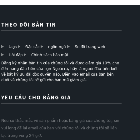
THEO DÕI BẢN TIN
tags
Đặc sắc
ngôn ngữ
Sơ đồ trang web
Hỏi đáp
Chính sách bảo mật
Đăng ký nhận bản tin của chúng tôi và được giảm giá 10% cho
đơn hàng đầu tiên của bạn Ngoài ra, hãy là người đầu tiên biết
về bất kỳ ưu đãi độc quyền nào. Điền vào email của bạn bên
dưới và chúng tôi sẽ gửi cho bạn mã giảm giá.
YÊU CẦU CHO BẢNG GIÁ
Nếu có thắc mắc về sản phẩm hoặc bảng giá của chúng tôi, xin
vui lòng để lại email của bạn với chúng tôi và chúng tôi sẽ liên
lạc trong vòng 24 giờ.