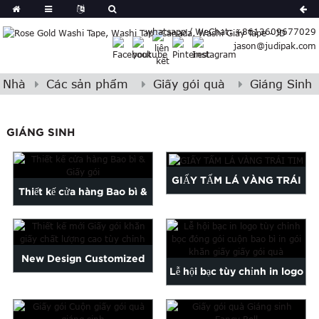
German
whatsapp / WeChat: +8613609677029
Japanese
jason@judipak.com
eek
Turkish
Indonesian
Nhà
Các sản phẩm
Giấy gói quà
Giáng Sinh
Polish
Hindi
GIÁNG SINH
Armenian
Bosnian
Corsican
GIẤY TẤM LÁ VÀNG TRÁI
Thiết kế cửa hàng Bao bì &
Filipino
TIM
Georgian
Giấy gói
Hawaiian
Icelandic
New Design Customized
Kazakh
Lễ hội bạc tùy chỉnh in logo
High Quality Tissue Paper...
Latin
gói pa ...
..