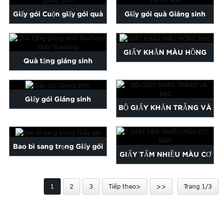
Malayalam
Giấy gói Cuộn giấy gói quà
Giấy gói quà Giáng sinh
Mongolian
giáng sinh
Fancy Roll
Pashto
Sesotho
GIẤY KHĂN MÀU HỒNG
Somali
Quà tặng giáng sinh
NHẸ
Sindhi
Boutique Giấy Wapping
Tamil
Giấy gói Giáng sinh
Urdu
Uzbek
BỘ GIẤY KHĂN TRẮNG VÀ
oruba
Zulu
BẠC
Bao bì sang trọng Giấy gói
GIẤY TẤM NHIỀU MÀU CƠ
BẢN
1
2
3
Tiếp theo>
>>
Trang 1/3