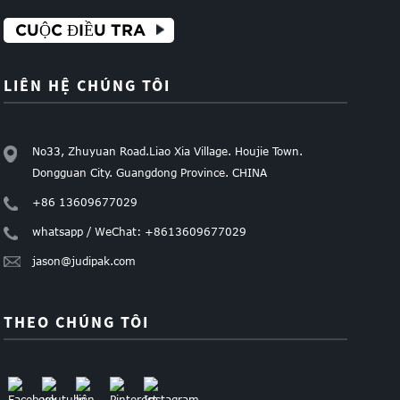
CUỘC ĐIỀU TRA
LIÊN HỆ CHÚNG TÔI
No33, Zhuyuan Road.Liao Xia Village. Houjie Town.
Dongguan City. Guangdong Province. CHINA
+86 13609677029
whatsapp / WeChat: +8613609677029
jason@judipak.com
THEO CHÚNG TÔI