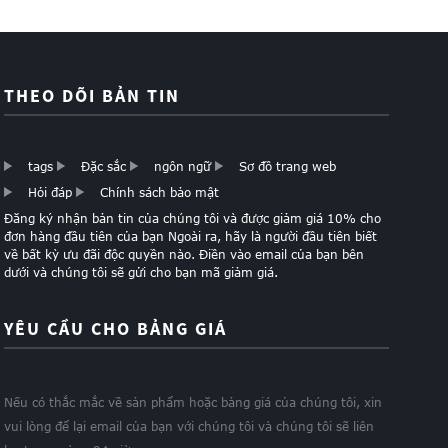
THEO DÕI BẢN TIN
tags
Đặc sắc
ngôn ngữ
Sơ đồ trang web
Hỏi đáp
Chính sách bảo mật
Đăng ký nhận bản tin của chúng tôi và được giảm giá 10% cho
đơn hàng đầu tiên của bạn Ngoài ra, hãy là người đầu tiên biết
về bất kỳ ưu đãi độc quyền nào. Điền vào email của bạn bên
dưới và chúng tôi sẽ gửi cho bạn mã giảm giá.
YÊU CẦU CHO BẢNG GIÁ
Nếu có thắc mắc về sản phẩm hoặc bảng giá của chúng tôi, xin
vui lòng để lại email của bạn với chúng tôi và chúng tôi sẽ liên