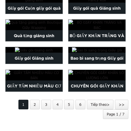
Malayalam
Giấy gói Cuộn giấy gói quà
Giấy gói quà Giáng sinh
Mongolian
giáng sinh
Fancy Roll
Pashto
Sesotho
Somali
Quà tặng giáng sinh
BỘ GIẤY KHĂN TRẮNG VÀ
Sindhi
Boutique Giấy Wapping
BẠC
Tamil
Giấy gói Giáng sinh
Bao bì sang trọng Giấy gói
Urdu
Uzbek
oruba
Zulu
GIẤY TẤM NHIỀU MÀU CƠ
CHUYÊN GÓI GIẤY KHĂN
BẢN
SỐ LƯỢNG LỚN
1
2
3
4
5
6
Tiếp theo>
>>
Page 1 / 7