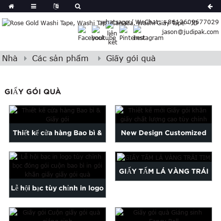
German
whatsapp / WeChat: +8613609677029
Japanese
jason@judipak.com
eek
Turkish
Indonesian
Nhà
Các sản phẩm
Giấy gói quà
Polish
Hindi
GIẤY GÓI QUÀ
Armenian
Bosnian
Corsican
Thiết kế cửa hàng Bao bì &
New Design Customized
Filipino
Georgian
Giấy gói
High Quality Tissue Paper...
Hawaiian
GIẤY TẤM LÁ VÀNG TRÁI
Icelandic
Kazakh
Lễ hội bạc tùy chỉnh in logo
TIM
Latin
gói pa ...
..