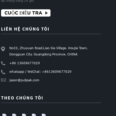
lạc trong vòng 24 giờ.
CUỘC ĐIỀU TRA
LIÊN HỆ CHÚNG TÔI
No33, Zhuyuan Road.Liao Xia Village. Houjie Town.
Dongguan City. Guangdong Province. CHINA
+86 13609677029
whatsapp / WeChat: +8613609677029
jason@judipak.com
THEO CHÚNG TÔI