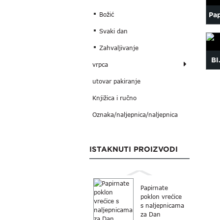
Pap
Božić
Svaki dan
p
Zahvaljivanje
BI
vrpca
utovar pakiranje
Knjižica i ručno
Oznaka/naljepnica/naljepnica
ISTAKNUTI PROIZVODI
Papirnate
poklon vrećice
s naljepnicama
za Dan