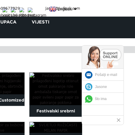
609677029
jason@judipak.com
Engleski
KUPACA
VIJESTI
Pošalji e-mail
Jasone
što ima
Customized
Festivalski srebrni
ty Tissue
logotip s otisnutim
...
omotom...