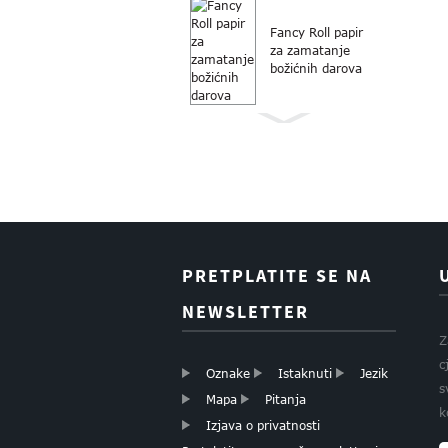
Fancy Roll papir
za zamatanje
božićnih darova
Papir za
zamatanje Roll
papir za
zamatanje
božićnih poklona
PRETPLATITE SE NA
Boutique papir za
NEWSLETTER
božićne darove
Z
c
Oznake
Istaknuti
Jezik
s
Mapa
Pitanja
k
Izjava o privatnosti
ZLATNA FOLIJA