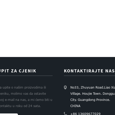
UPIT ZA CJENIK
KONTAKTIRAJTE NAS
a upite o našim proizvodima ili
No33, Zhuyuan Road.Liao Xi
jeniku, molimo vas da ostavite
Village. Houjie Town. Dongg
voj e-mail na nas, a mi ćemo biti u
City. Guangdong Province.
ontaktu u roku od 24 sata.
CHINA
+86 13609677029