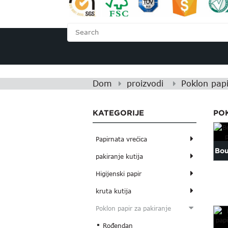
DOM
O NAMA
Dom
proizvodi
Poklon papi
KATEGORIJE
PO
Papirnata vrećica
Bou
pakiranje kutija
za 
Higijenski papir
kruta kutija
Poklon papir za pakiranje
Rođendan