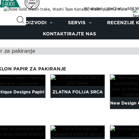
WhatsApp / WeChat: +8613
PROIZVODI
SERVIS
RECENZIJE 
KONTAKTIRAJTE NAS
r za pakiranje
KLON PAPIR ZA PAKIRANJE
tique Designs Papiri
ZLATNA FOLIJA SRCA
New Design 
pakiranje i zamatanje
HIGI PAPIR
High Quali
Paper