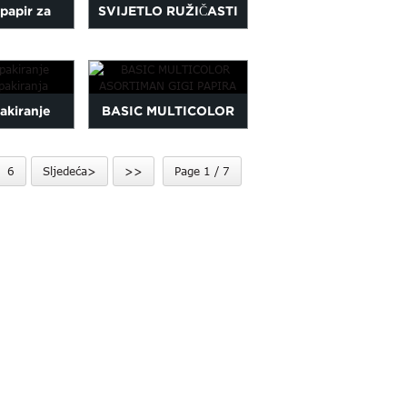
papir za
SVIJETLO RUŽIČASTI
 darove
MILAN PAPIR
pakiranje
BASIC MULTICOLOR
pakiranja
ASORTIMAN GIGI
6
Sljedeća>
>>
Page 1 / 7
PAPIRA