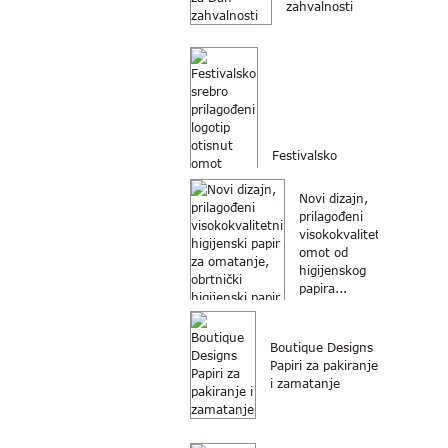
zahvalnosti
Festivalsko
srebrno
prilagođeno
Novi dizajn,
pakiranje s
prilagođeni
otisnutim
visokokvalitetni
logotipom...
omot od
higijenskog
papira...
Boutique Designs
Papiri za pakiranje
i zamatanje