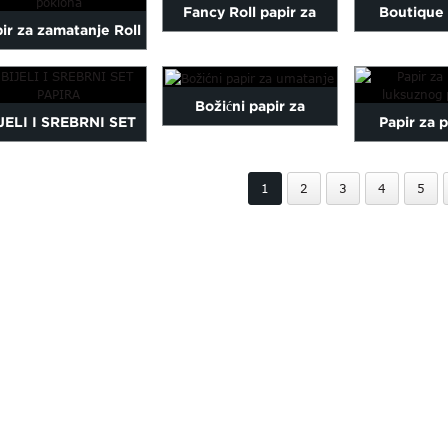
Fancy Roll papir za
Boutique 
ir za zamatanje Roll
zamatanje božićnih
božićne
apir za zamatanje
darova
Božićni papir za
božićnih poklona
JELI I SREBRNI SET
Papir za 
umatanje
PAPIRA
luksuznog 
1
2
3
4
5