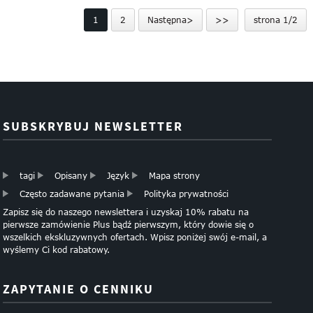
papierowe torby na zakupy
Solid Color Kraft Paper Bag
1
2
Następna>
>>
strona 1/2
SUBSKRYBUJ NEWSLETTER
tagi
Opisany
Język
Mapa strony
Często zadawane pytania
Polityka prywatności
Zapisz się do naszego newslettera i uzyskaj 10% rabatu na
pierwsze zamówienie Plus bądź pierwszym, który dowie się o
wszelkich ekskluzywnych ofertach. Wpisz poniżej swój e-mail, a
wyślemy Ci kod rabatowy.
ZAPYTANIE O CENNIKU