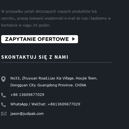
W przypadku pytań dotyczących naszych produktów lub
cenniku, proszę zostawić wiadomość e-mail do nas i będziemy w
kontakcie w ciągu 24 godzin.
ZAPYTANIE OFERTOWE
SKONTAKTUJ SIĘ Z NAMI
No33, Zhuyuan Road.Liao Xia Village. Houjie Town.
Dongguan City. Guangdong Province. CHINA
+86 13609677029
WhatsApp / WeChat: +8613609677029
jason@judipak.com