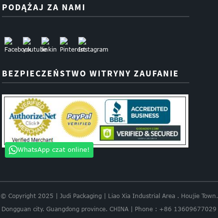
PODĄŻAJ ZA NAMI
BEZPIECZEŃSTWO WITRYNY ZAUFANIE
WhatsApp czat online!
© Copyright 2025 | Judi Packaging | Liao Xia Industrial Area . Houjie Town.
Dongguan city. Guangdong province. CHINA | Phone : +86 13609677029