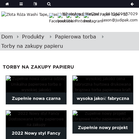
German
WhatsApp / WeChat: +8613609677029
Japanese
jason@judipak.com
eek
Turkish
Indonesian
Dom
Produkty
Papierowa torba
Basque
Torby na zakupy papieru
Lao
Azerbaijani
TORBY NA ZAKUPY PAPIERU
Bulgarian
Croatian
Finnish
Gujarati
Zupełnie nowa czarna
wysoka jakość fabryczna
Hebrew
Igbo
odzież Unikalna papierowa
cena hurtowa drukowane
Khmer
torba z ...
br ...
atvian
Zupełnie nowy projekt
2022 Nowy styl Fancy
onian