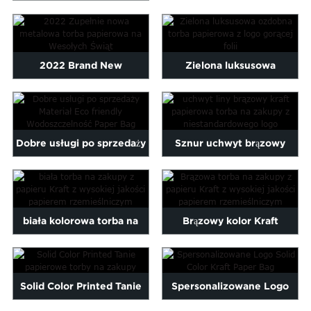
brązowe torby papierowe
Maltese
Dostosowany papier na
Kraft
Burmese
zakupy ...
Persian
2022 Brand New
Zielona luksusowa
Sinhala
Samoan
metaliczna torba
ozdobna torba papierowa z
Sundanese
papierowa na Wesołych
logo gorącej folii
gu
Thai
Vietnamese
Dobre usługi po sprzedaży
Sznur uchwyt brązowy
Chr...
oruba
Zulu
Materiał Eco Friendly W ...
kraft papierowa torba na
zakupy ...
biała kolorowa torba na
Brązowy kolor Kraft
zakupy z papieru Kraft z
papierowa torba na zakupy
wysokim ...
z wysokiej ...
Solid Color Printed Tanie
Spersonalizowane Logo