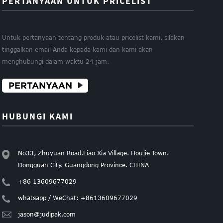
PERTANYAAN UNTUK PRICELIST
Untuk pertanyaan tentang produk atau pricelist kami, silakan
tinggalkan email Anda kepada kami dan kami akan
menghubungi dalam waktu 24 jam.
PERTANYAAN
HUBUNGI KAMI
No33, Zhuyuan Road.Liao Xia Village. Houjie Town.
Dongguan City. Guangdong Province. CHINA
+86 13609677029
whatsapp / WeChat: +8613609677029
jason@judipak.com