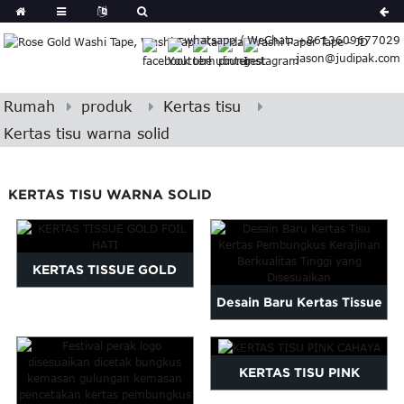
German
whatsapp / WeChat: +8613609677029
Japanese
jason@judipak.com
eek
Turkish
Czech
Rumah
produk
Kertas tisu
Basque
Kertas tisu warna solid
Lao
Azerbaijani
KERTAS TISU WARNA SOLID
Bulgarian
Croatian
Finnish
Gujarati
KERTAS TISSUE GOLD
Hebrew
Desain Baru Kertas Tissue
FOIL HATI
Igbo
Kualitas Tinggi
Khmer
atvian
Disesuaikan...
KERTAS TISU PINK
onian