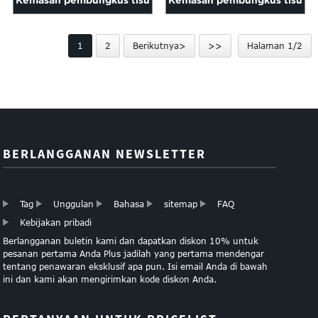
Kemasan pembungkus tisu
Kemasan pembungkus tisu
amplop
buku
1
2
Berikutnya>
>>
Halaman 1/2
BERLANGGANAN NEWSLETTER
Tag
Unggulan
Bahasa
sitemap
FAQ
Kebijakan pribadi
Berlangganan buletin kami dan dapatkan diskon 10% untuk
pesanan pertama Anda Plus jadilah yang pertama mendengar
tentang penawaran eksklusif apa pun. Isi email Anda di bawah
ini dan kami akan mengirimkan kode diskon Anda.