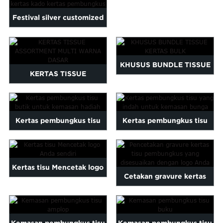
CAHAYA
Maltese
Festival silver customized
Burmese
Persian
logo printed wrap pa...
Sinhala
Samoan
KHUSUS BUNDLE TISSUE
KERTAS TISSUE
Sundanese
KERTAS BULK
gu
Thai
ASSORTMENT MULTI
Vietnamese
WARNA DASAR
oruba
Zulu
Kertas pembungkus tisu
Kertas pembungkus tisu
butik untuk kemasan
yang indah untuk paket
hadiah
bunga...
Kertas tisu Mencetak logo
Cetakan gravure kertas
Anda sendiri
tisu pembungkus
disesuaikan...