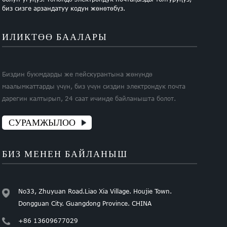
биз сизге арзандатуу кодун жөнөтөбүз.
ИЛИКТӨӨ БААЛАРЫ
Биздин буюмдарды же пейскурантына жөнүндө
маалымкаттарды үчүн, биз үчүн сиздин электрондук почта
дарегин калтырып, 24 саат ичинде байланышта болот.
СУРАМЖЫЛОО
БИЗ МЕНЕН БАЙЛАНЫШ
No33, Zhuyuan Road.Liao Xia Village. Houjie Town.
Dongguan City. Guangdong Province. CHINA
+86 13609677029