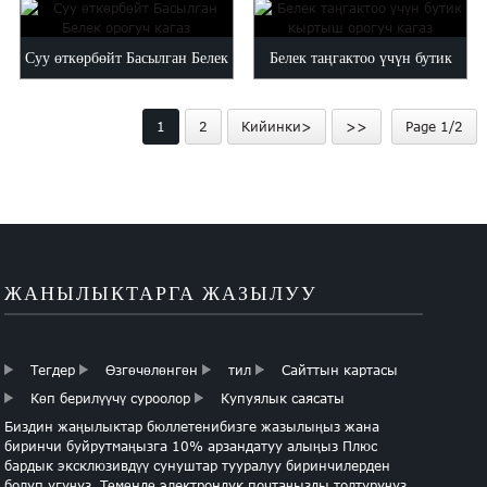
Суу өткөрбөйт Басылган Белек
Белек таңгактоо үчүн бутик
орогуч кагаз
кыртыш орогуч кагаз
1
2
Кийинки>
>>
Page 1/2
ЖАНЫЛЫКТАРГА ЖАЗЫЛУУ
Тегдер
Өзгөчөлөнгөн
тил
Сайттын картасы
Көп берилүүчү суроолор
Купуялык саясаты
Биздин жаңылыктар бюллетенибизге жазылыңыз жана
биринчи буйрутмаңызга 10% арзандатуу алыңыз Плюс
бардык эксклюзивдүү сунуштар тууралуу биринчилерден
болуп угуңуз. Төмөндө электрондук почтаңызды толтуруңуз,