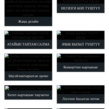
Maltese
басылган ороп па ...
НЕГИЗГИ КӨП ТҮШТҮҮ
Burmese
Persian
АСОРТИМЕНТТИК КАГАЗ
Жаңы дизайн
Sinhala
Samoan
ылайыкташтырылган жогорку
Sundanese
сапаттагы кыртыш кагаз...
gu
Thai
АТАЙЫН ТАПТАМ САЛМА
АЧЫК КЫЗЫЛ ТҮШТҮҮ
Vietnamese
КАГАЗЫНЫН БӨЛҮМҮ
КАГАЗ
oruba
Zulu
Конверттин кыртышын
Ыңгайлаштырылган оромо
таңгактоо
кагаз гравюралык басып
чыгаруу...
Китеп кыртышын таңгактоо
Логотип басылган оптом
орогуч кагаз