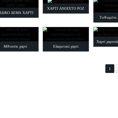
ΧΑΡΤΙ ΑΝΟΙΧΤΟ ΡΟΖ
τυπωμένο περι
ΙΔΙΚΟ ΔΕΜΑ ΧΑΡΤΙ
Τυπωμένο 
ΧΑΡΤΙ ΧΥΜΑ
Χονδρικό
περιτυλ
Χαρτί χαρτι
Μπουτίκ χαρτί
Εξαιρετικό χαρτί
του δικού σα
περιτυλίγματος για
περιτυλίγματος για
συσκευασία δώρου
λουλούδια...
1