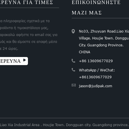
ΕΡΕΥΝΑ ΓΙΑ ΤΙΜΕΣ
ΕΠΙΚΟΙΝΩΝΉΣΤΕ
ΜΑΖΊ ΜΑΣ
ια πληροφορίες σχετικά με τα
ροϊόντα ή τιμοκατάλογο μας,
No33, Zhuyuan Road.Liao Xi
αρακαλώ αφήστε το email σας για
Village. Houjie Town. Dongg
μάς και θα είμαστε σε επαφή μέσα
City. Guangdong Province.
ε 24 ώρες.
CHINA
ΕΡΕΥΝΑ
+86 13609677029
WhatsApp / WeChat:
+8613609677029
jason@judipak.com
 Liao Xia Industrial Area . Houjie Town. Dongguan city. Guangdong provi