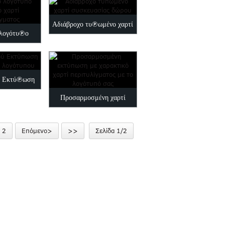
τύλιγμα pa...
Αδιάβροχο τυπωμένο χαρτί
λογότυπο
συσκευασίας δώρου
 χαρτί
ίγματος
ού Εκτύπωση
Προσαρμοσμένη χαρτί
ς λογότυπου
περιτυλίγματος με
2
Επόμενο>
>>
Σελίδα 1/2
γκραβούρα...