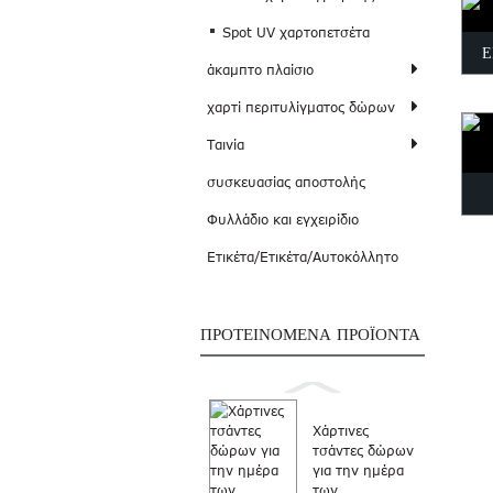
Spot UV χαρτοπετσέτα
Ε
άκαμπτο πλαίσιο
χαρτί περιτυλίγματος δώρων
Ταινία
συσκευασίας αποστολής
Φυλλάδιο και εγχειρίδιο
Ετικέτα/Ετικέτα/Αυτοκόλλητο
ΠΡΟΤΕΙΝΌΜΕΝΑ ΠΡΟΪΌΝΤΑ
Χάρτινες
τσάντες δώρων
για την ημέρα
των