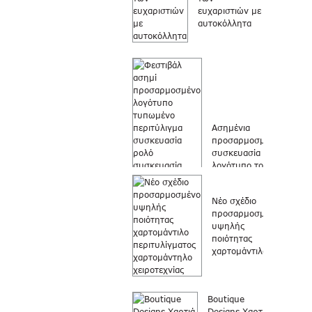
ευχαριστιών με
αυτοκόλλητα
Ασημένια
προσαρμοσμένη
συσκευασία με
λογότυπο του
Φεστιβάλ...
Νέο σχέδιο
προσαρμοσμένο
υψηλής
ποιότητας
χαρτομάντιλο...
Boutique
Designs Χαρτιά