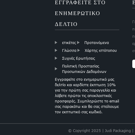
ΕΓΓΡΑΦΕΙΤΕ ΣΤΟ
Χαρτί
ΕΝΗΜΕΡΩΤΙΚΟ
χριστουγεννιάτικου
Γ
δώρου Boutique
ΔΕΛΤΙΟ
Χαρτί Wapping
π
π
ετικέτες
Προτεινόμενα
ε
Γλώσσα
Χάρτης ιστότοπου
σ
Συχνές Ερωτήσεις
Πολιτική Προστασίας
ΧΡΥΣΟ ΦΥΛΛΟ
Προσωπικών Δεδομένων
ΚΑΡΔΙΕΣ ΧΑΡΤΙ
Εγγραφείτε στο ενημερωτικό μας
δελτίο και κερδίστε έκπτωση 10%
για την πρώτη σας παραγγελία και
λάβετε πρώτοι τις αποκλειστικές
προσφορές. Συμπληρώστε το email
σας παρακάτω και θα σας στείλουμε
τον εκπτωτικό σας κωδικό.
ΧΑΡΤΙ ΑΝΟΙΧΤΟ
ΡΟΖ
© Copyright 2025 | Judi Packaging |