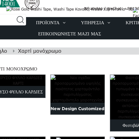
WhatsApp / WeChat: +8613
Ε ΕΜΆΣ
ΠΡΟΪΌΝΤΑ
ΥΠΗΡΕΣΊΑ
ΚΡΙΤ
ΕΠΙΚΟΙΝΩΝΉΣΤΕ ΜΑΖΊ ΜΑΣ
ηλο
Χαρτί μονόχρωμο
ΡΤΊ ΜΟΝΌΧΡΩΜΟ
ΥΣΟ ΦΥΛΛΟ ΚΑΡΔΙΕΣ
ΧΑΡΤΙ
New Design Customized
High Quality Tissue
Φεστιβά
Paper...
προσαρμοσμέ