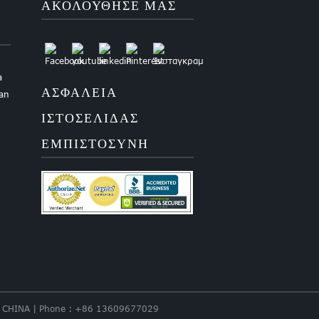
ΑΚΟΛΟΥΘΗΣΕ ΜΑΣ
a
ΑΣΦΆΛΕΙΑ
uan
ΙΣΤΟΣΕΛΊΔΑΣ
ΕΜΠΙΣΤΟΣΎΝΗ
nce. CHINA | Phone : +86 13609677029