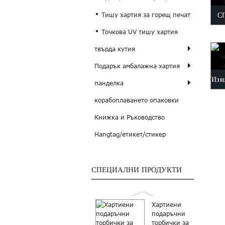
С
Тишу хартия за горещ печат
Точкова UV тишу хартия
Т
твърда кутия
Подарък амбалажна хартия
Изящ
панделка
корабоплаването опаковки
Книжка и Ръководство
Hangtag/етикет/стикер
СПЕЦИАЛНИ ПРОДУКТИ
Хартиени
подаръчни
торбички за