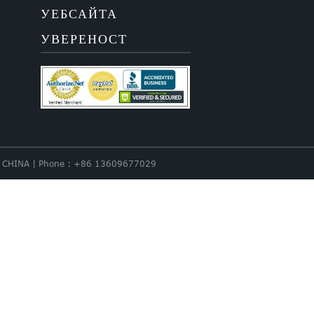
УЕБСАЙТА
УВЕРЕНОСТ
nce. CHINA | Phone : +86 13609677029