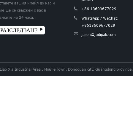
ставете вашия имейл до нас и
+86 13609677029
ие ще се свържем с вас в
амките на 24 часа.
WhatsApp / WeChat:
+8613609677029
РАЗСЛЕДВАНЕ
jason@judipak.com
 Liao Xia Industrial Area . Houjie Town. Dongguan city. Guangdong provi