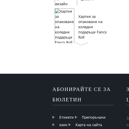
Хартия за
опаковане на
коледни
подаръци Fancy
Roll
Опаковъчна
хартия Ролка
Коледна
хартия за
опаковане на
подаръци
АБОНИРАЙТЕ СЕ ЗА
Бутикова хартия
за коледни
БЮЛЕТИН
подаръци
Етикети
Препоръчани
З
език
Карта на сайта
п