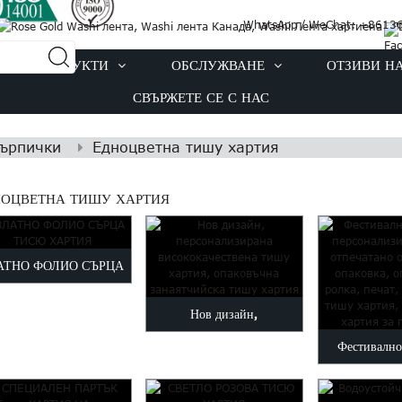
WhatsApp / WeChat: +8613
ПРОДУКТИ
ОБСЛУЖВАНЕ
ОТЗИВИ Н
СВЪРЖЕТЕ СЕ С НАС
кърпички
Едноцветна тишу хартия
НОЦВЕТНА ТИШУ ХАРТИЯ
АТНО ФОЛИО СЪРЦА
ТИСЮ ХАРТИЯ
Нов дизайн,
Фестивално
персонализирана
персонализи
висококачествена тишу