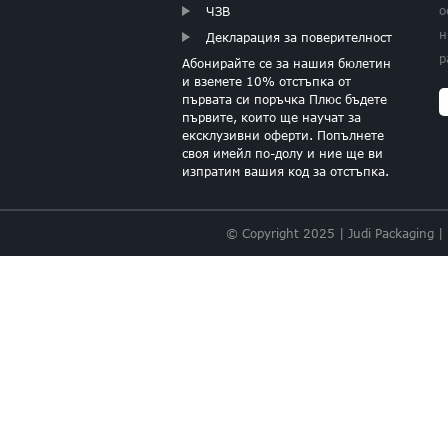
о
ЧЗВ
ЗЛАТНО ФОЛИО
СЪРЦА ТИСЮ
н
Декларация за поверителност
ХАРТИЯ
р
Абонирайте се за нашия бюлетин
и вземете 10% отстъпка от
първата си поръчка Плюс бъдете
първите, които ще научат за
ексклузивни оферти. Попълнете
СВЕТЛО РОЗОВА
своя имейл по-долу и ние ще ви
ТИСЮ ХАРТИЯ
изпратим вашия код за отстъпка.
© Copyright 2025 | Judi Packaging |
СПЕЦИАЛЕН
ПАРТЪК Тишу
ХАРТИЯ НАсип
ОСНОВЕН
МНОГОЦВЕТЕН
АСОРТИМЕНТ
ТИСЮ ХАРТИЯ