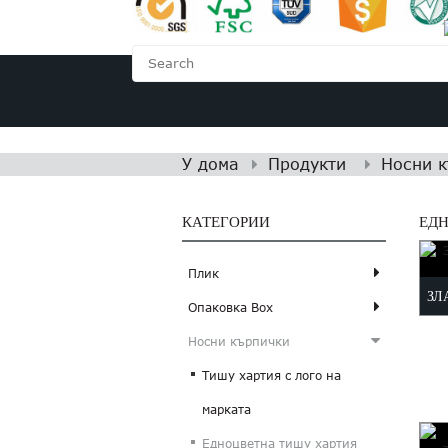
У ДОМА
ЗА НАС
У дома
Продукти
Носни 
КАТЕГОРИИ
ЕД
Плик
ЗЛ
Опаковка Box
Носни кърпички
Тишу хартия с лого на
марката
Едноцветна тишу хартия