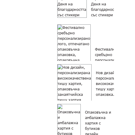
Деня на
благодарността
със стикери
Фестивално
сребърно
персонализирано
лого, отпечатано
опаковка...
Нов дизайн,
персонализирана
висококачествена
тишу хартиена
опаковка...
Опаковъчна и
амбалажна
хартия с
бутиков
дизайн