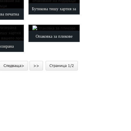
обвивка...
Бутикова тишу хартия за
ва печатна
опаковане на подаръци
аковане на
Опаковка за пликове
ръци
изирана
ртиена хартия
Следваща>
>>
Страница 1/2
печат...