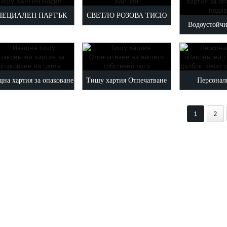
отпечатано 
хартия...
ПЕЦИАЛЕН ПАРТЪК
СВЕТЛО РОЗОВА ТИСЮ
Водоустойчи
ишу ХАРТИЯ НАсип
ХАРТИЯ
хартия за оп
пода
на хартия за опаковане
Тишу хартия Отпечатване
Персонал
на цветя...
на вашето собствено лого
опаковъчна ха
1
2
за дълбок 