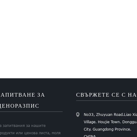
ЗАПИТВАНЕ ЗА
СВЪРЖЕТЕ СЕ С Н
ЦЕНОРАЗПИС
No33, Zhuyuan Road.Liao Xi
Village. Houjie Town. Dongg
а запитвания за нашите
City. Guangdong Province.
родукти или ценова листа, моля
CHINA