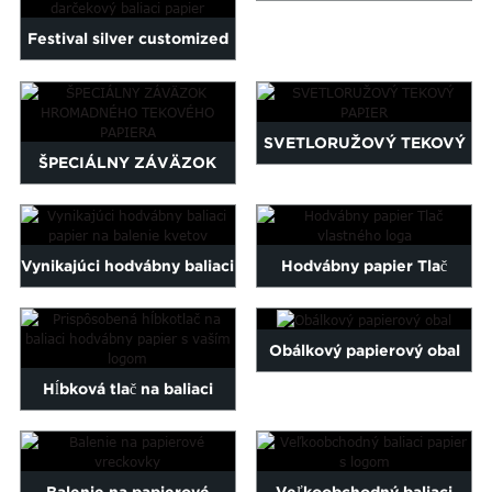
Malayalam
SORTIMENT HANDSOVÝ
Festival silver customized
Mongolian
PAPIER
Pashto
logo printed wrap pa...
Sesotho
Samoan
SVETLORUŽOVÝ TEKOVÝ
ŠPECIÁLNY ZÁVÄZOK
Sundanese
PAPIER
gu
Thai
HROMADNÉHO
Vietnamese
TEKOVÉHO PAPIERA
oruba
Zulu
Vynikajúci hodvábny baliaci
Hodvábny papier Tlač
papier na balenie kvetov...
vlastného loga
Obálkový papierový obal
Hĺbková tlač na baliaci
hodvábny papier na
mieru...