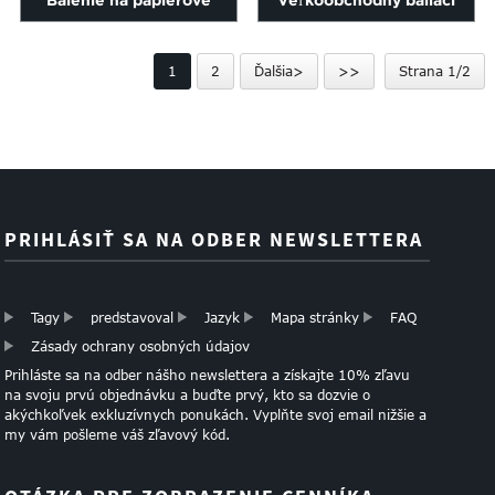
Balenie na papierové
Veľkoobchodný baliaci
vreckovky
papier s logom
1
2
Ďalšia>
>>
Strana 1/2
PRIHLÁSIŤ SA NA ODBER NEWSLETTERA
Tagy
predstavoval
Jazyk
Mapa stránky
FAQ
Zásady ochrany osobných údajov
Prihláste sa na odber nášho newslettera a získajte 10% zľavu
na svoju prvú objednávku a buďte prvý, kto sa dozvie o
akýchkoľvek exkluzívnych ponukách. Vyplňte svoj email nižšie a
my vám pošleme váš zľavový kód.