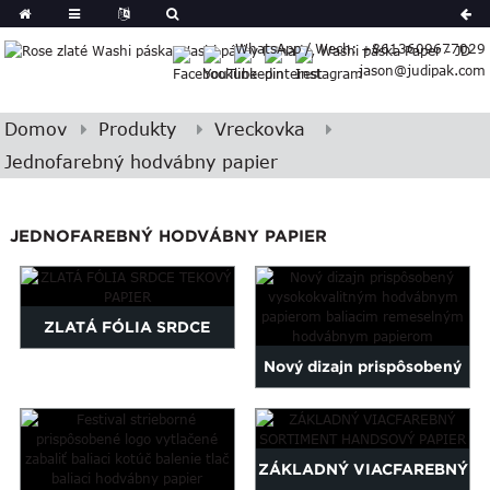
German
WhatsApp / Wech: +8613609677029
Japanese
jason@judipak.com
eek
Turkish
Indonesian
Domov
Produkty
Vreckovka
Polish
Jednofarebný hodvábny papier
Hindi
Armenian
JEDNOFAREBNÝ HODVÁBNY PAPIER
Bosnian
Corsican
Filipino
Georgian
ZLATÁ FÓLIA SRDCE
Hawaiian
Nový dizajn prispôsobený
TEKOVÝ PAPIER
Icelandic
vysokokvalitný hodvábny
Kazakh
Latin
papier...
ZÁKLADNÝ VIACFAREBNÝ
..