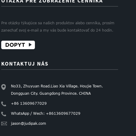
OTÁZKA PRE ZOBRAZENIE CENNÍKA
Pre otázky týkajúce sa našich produktov alebo cenníka, prosím
zanechať svoj e-mail a my vás bude kontaktovať do 24 hodín.
DOPYT
KONTAKTUJ NÁS
No33, Zhuyuan Road.Liao Xia Village. Houjie Town.
Dongguan City. Guangdong Province. CHINA
+86 13609677029
WhatsApp / Wech: +8613609677029
jason@judipak.com