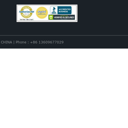
nce. CHINA | Phone : +86 13609677029