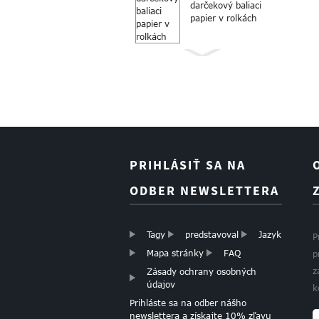
darčekový baliaci
papier v rolkách
Baliaci papier
Rolkový vianočný
darčekový baliaci
papier
PRIHLÁSIŤ SA NA
Butikový vianočný
ODBER NEWSLETTERA
darčekový papier
na papier
Tagy
predstavoval
Jazyk
P
Mapa stránky
FAQ
p
z
Zásady ochrany osobných
ZLATÁ FÓLIA SRDCE
údajov
k
TEKOVÝ PAPIER
Prihláste sa na odber nášho
newslettera a získajte 10% zľavu