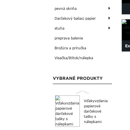
pevná skriňa
Darčekový baliaci papier
stuha
ve
preprava balenie
Ex
Brožúra a príručka
Visačka/štítok/nálepka
vy
VYBRANÉ PRODUKTY
Vďakyvzdania
papierové
darčekové
tašky s
nálepkami