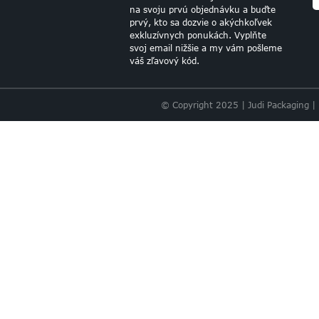
na svoju prvú objednávku a buďte
prvý, kto sa dozvie o akýchkoľvek
SVETLORUŽOVÝ
exkluzívnych ponukách. Vyplňte
TEKOVÝ PAPIER
svoj email nižšie a my vám pošleme
váš zľavový kód.
© Copyright 2025 | Judi Packaging |
ŠPECIÁLNY
ZÁVÄZOK
HROMADNÉHO
TEKOVÉHO
PAPIERA
ZÁKLADNÝ
VIACFAREBNÝ
SORTIMENT
HANDSOVÝ
PAPIER