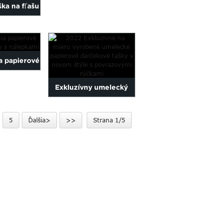
ška na fľašu
papierová taška na
ška na fľašu
šperky
ôsobená...
a papierové
 tašky s
Exkluzívny umelecký
kami
papier vyrobený na
5
Ďalšia>
>>
Strana 1/5
mieru 2022 v novom
štýle ...