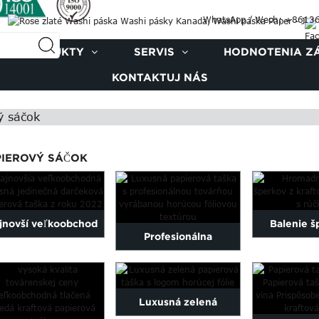
WhatsApp / Wech: +8613
PRODUKTY
SERVIS
HODNOTENIA Z
KONTAKTUJ NÁS
ý sáčok
PIEROVÝ SÁČOK
jnovší veľkoobchod
Balenie š
Profesionálna
22 Fancy Exquisite
hromadnej p
továrensky vyrobená
Unique Gi...
kraftovej 
textúra horúcej fólie ...
Luxusná zelená
tašky