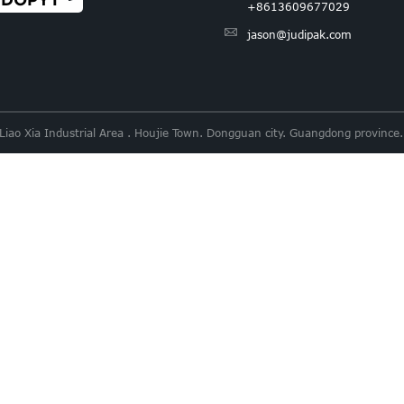
+8613609677029
jason@judipak.com
 Liao Xia Industrial Area . Houjie Town. Dongguan city. Guangdong provi