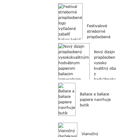
Festivalové
strieborné
prispôsobené
logo vytlačené
obalové
Nový dizajn
balenie...
prispôsobený
vysoko
kvalitný obal
z
hodvábneho
papiera...
Baliace a baliace
papiere navrhuje
butik
Vianočný