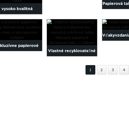
Papierová ta
papierová taška s logom
vysoko kvalitná
Papierová ta
horúcej fólie
továrenská cena
vína prisp
ľkoobchodná tlačená
Vďakyvzdani
br...
kluzívne papierové
darčekové
Vlastné recyklovateľné
tašky Michael Kors
nálep
tlačené Halloween
robené na mieru s...
1
2
3
4
vianočné C...