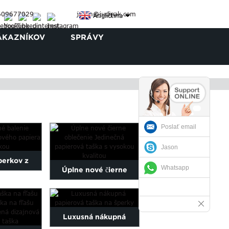
609677029
jason@judipak.com
Angličtina
ÁKAZNÍKOV
SPRÁVY
Poslať email
Jason
perkov z
Whatsapp
Úplne nové čierne
ropagačnej
oblečenie Jedinečná
papierovej
papierová taška s...
Luxusná nákupná
...