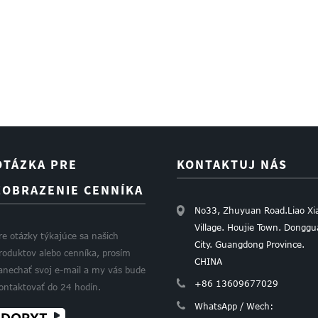
OTÁZKA PRE
KONTAKTUJ NÁS
ZOBRAZENIE CENNÍKA
No33, Zhuyuan Road.Liao Xi
Village. Houjie Town. Dongg
re otázky týkajúce sa našich
City. Guangdong Province.
roduktov alebo cenníka, prosím
CHINA
anechať svoj e-mail a my vás bude
+86 13609677029
ontaktovať do 24 hodín.
WhatsApp / Wech:
DOPYT