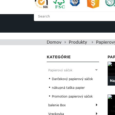
DOMOV
O NÁS
Domov
Produkty
Papierov
KATEGÓRIE
PA
Papierový sáčok
Darčekový papierový sáčok
Na
nákupná taška papier
20
Promotion papierový sáčok
balenie Box
Vreckovka