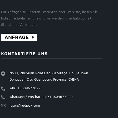
Für Anfragen zu unseren Produkten oder Preisliste, lassen Sie
bitte Ihre E-Mail an uns und wir werden innerhalb von 24
Stunden in Verbindung.
nkpapier
ANFRAGE
lle
nkpapier
KONTAKTIERE UNS
nkpapier
No33, Zhuyuan Road.Liao Xia Village. Houjie Town.
Dongguan City. Guangdong Province. CHINA
+86 13609677029
whatsapp / WeChat: +8613609677029
jason@judipak.com