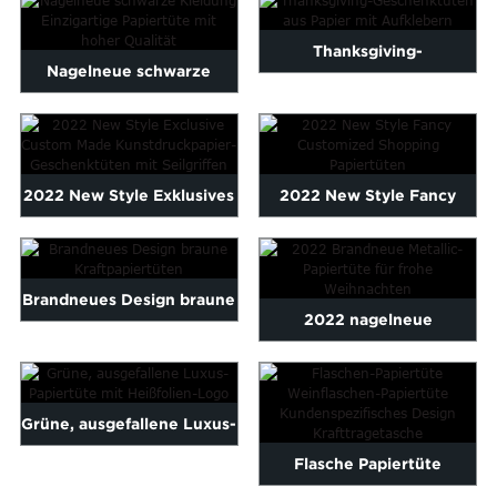
Maltese
Schmuckverpackung ...
Burmese
Thanksgiving-
Nagelneue schwarze
Persian
Geschenktüten aus Papier
Sinhala
Kleidung Einzigartige
Samoan
mit Aufklebern
Papiertüte mit ...
Sundanese
gu
Thai
2022 New Style Exklusives
2022 New Style Fancy
Vietnamese
Kunstdruckpapier nach
Customized Einkaufspapier
oruba
Zulu
Maß ...
...
Brandneues Design braune
2022 nagelneue
Kraftpapiertüten
metallische Papiertüte für
Merry Chr ...
Grüne, ausgefallene Luxus-
Flasche Papiertüte
Papiertüte mit Heißfolien-