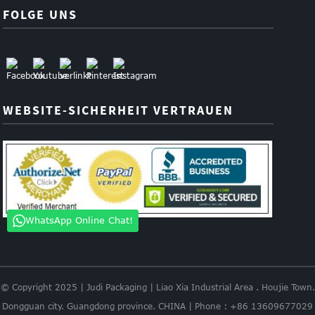
FOLGE UNS
WEBSITE-SICHERHEIT VERTRAUEN
WhatsApp Online Chat!
© Copyright 2025 | Judi Packaging | Liao Xia Industrial Area . Houjie Town.
Dongguan city. Guangdong province. CHINA | Phone : +86 13609677029