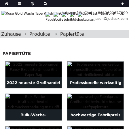
Portuguese
whatsapp / WeChat: +8613609677029
Korean
jason@judipak.com
ish
Italian
Czech
Zuhause
Produkte
Papiertüte
Basque
Lao
PAPIERTÜTE
Azerbaijani
Bulgarian
Croatian
Finnish
2022 neueste Großhandel
Professionelle werkseitig
Gujarati
Fancy Exquisite Unique Gi
hergestellte
Hebrew
Igbo
...
Heißfolienstruktur ...
Khmer
Bulk-Werbe-
hochwertige Fabrikpreis
atvian
onian
Kraftpapiertüte
Großhandel gedruckt br ...