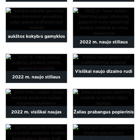
Maori
kraftpopieriaus maišelio
drabužiai Unikalus
Nepali
papuošalų paketas...
popierinis maišelis su ...
Punjabi
Slovak
aukštos kokybės gamyklos
Scots Gaelic
2022 m. naujo stiliaus
Swahili
kaina didmeninė spausdinta
išskirtinis pagal užsakymą
Ukrainian
br...
Welsh
pagamintas meno
Visiškai naujo dizaino rudi
ulu
2022 m. naujo stiliaus
popierius...
kraftpopieriniai maišeliai
išgalvotas pritaikytas
pirkinių popierius...
2022 m. visiškai naujas
Žalias prabangus popierinis
metalinis popierinis
maišelis su karštos folijos
maišelis, skirtas linksmai
logotipu