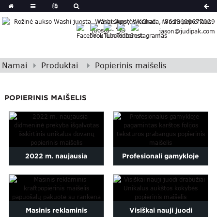
German
WhatsApp / WeChat: +8613609677029
Japanese
jason@judipak.com
eek
Turkish
Indonesian
Namai
Produktai
Popierinis maišelis
Polish
Hindi
Armenian
POPIERINIS MAIŠELIS
Bosnian
Corsican
Filipino
Georgian
2022 m. naujausia
Profesionali gamykloje
Hawaiian
Icelandic
didmeninė prekyba Fancy
pagaminta karštos folijos
Kazakh
Exquisite Unique Gi...
tekstūra ...
Latin
Masinis reklaminis
Visiškai nauji juodi
an
Malagasy