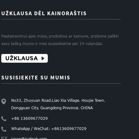
UŽKLAUSA DĖL KAINORAŠTIS
Pasiteiravimui apie mūsų produktus ar kainyne, prašome palikti
savo laišką mums ir mes susisieksime per 24 valandas.
UŽKLAUSA
SUSISIEKITE SU MUMIS
No33, Zhuyuan Road.Liao Xia Village. Houjie Town.
Dongguan City. Guangdong Province. CHINA
+86 13609677029
WhatsApp / WeChat: +8613609677029
jason@judipak.com