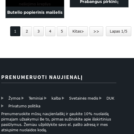
Prabangus pirkinių
Chr...
Butelio popierinis maišelis
popierinis krepšys
Vyno butelio popierinis
papuošalams
1
2
3
4
5
Kitas>
>>
Lapas 1/5
maišelis, pritaikytas...
PRENUMERUOTI NAUJIENALĮ
Žymos
Teminiai
kalba
Svetainės medis
DUK
Privatumo politika
Prenumeruokite mūsų naujienlaiškį ir gaukite 10% nuolaidą
pirmajam užsakymui Be to, pirmas sužinokite apie išskirtinius
pasiūlymus. Žemiau užpildykite savo el. pašto adresą ir mes
atsiųsime nuolaidos kodą.