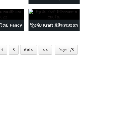
Printed Halloween
Christmas C...
ໃຫມ່ Fancy
ຖົງເຈ້ຍ Kraft ສີນ້ຳຕານອອກ
 Shopping
ແບບໃໝ່
 ...
4
5
ຕໍ່ໄປ>
>>
Page 1/5