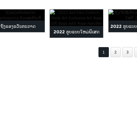
ຖົງຂອງຂວັນກະດາດ
2022 ຮູບແບບ
2022 ຮູບແບບໃຫມ່ພິເສດ
Thanksgiving ດ້ວຍ
Customized
ສະເພາະ Custom Made
ສະຕິກເກີ
Paper
1
2
3
Art Paper ...