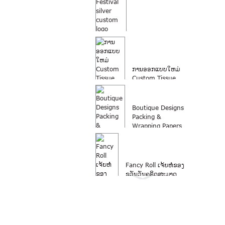
ງານບຸນເງິນທີ່ກໍາຫນົດ
ເອງ logo ພິມຫໍ່ຫໍ່ ...
ການອອກແບບໃຫມ່
Custom Tissue
Paper Wrap ຄຸນະ
ພາບສູງ ...
Boutique Designs
Packing &
Wrapping Papers
Fancy Roll ເຈ້ຍຫໍ່ຂອງ
ຂວັນວັນຄຣິດສະມາດ
ເຈ້ຍຫໍ່ມ້ວນເຈ້ຍຫໍ່ຂອງ
ຂວັນວັນຄຣິດສະມາດ