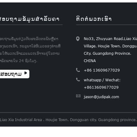
ສອບຖາມຂໍ້ມູນສໍາລັບຄາ
ຕິດ​ຕໍ່​ພວກ​ເຮົາ
ອບຖາມຂໍ້ມູນກ່ຽວກັບຜະລິດຕະພັນຫຼືຄາ
No33, Zhuyuan Road.Liao Xi
ອງພວກເຮົາ, ກະລຸນາໃສ່ອີເມວຂອງທ່ານທີ່
Village. Houjie Town. Dongg
ະໃຫ້ພວກເຮົາແລະພວກເຮົາຈະຢູ່ໃນການ
City. Guangdong Province.
ໍາພັດພາຍໃນ 24 ຊົ່ວໂມງ.
CHINA
+86 13609677029
ສອບຖາມ
whatsapp / Wechat:
+8613609677029
jason@judipak.com
 Liao Xia Industrial Area . Houjie Town. Dongguan city. Guangdong provi