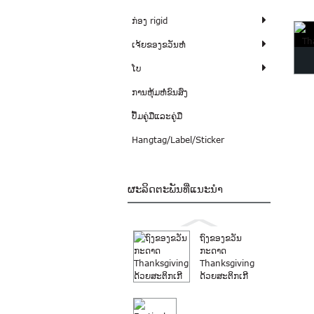
ກ່ອງ rigid
ເຈ້ຍຂອງຂວັນຫໍ່
ໂບ
ການຫຸ້ມຫໍ່ຂົນສົ່ງ
ປຶ້ມຄູ່ມືແລະຄູ່ມື
Hangtag/Label/Sticker
ຜະລິດຕະພັນທີ່ແນະນໍາ
ຖົງຂອງຂວັນ
ກະດາດ
Thanksgiving
ດ້ວຍສະຕິກເກີ