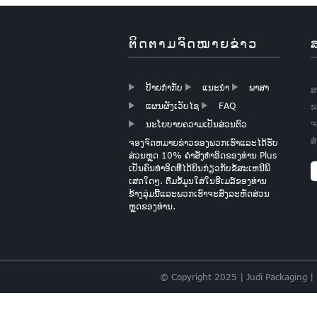
Boutique
Christmas Gift
ຕິດຕາມຈົດໝາຍຂ່າວ
Paper Wapping
Paper
ປ້າຍກຳກັບ
ແນະນໍາ
ພາສາ
ສ
ເຈ້ຍແຜ່ນຫົວໃຈ FOIL
ແຜນຜັງເວັບໄຊ
FAQ
ຂ
GOLD
ຈ
ນະໂຍບາຍຄວາມເປັນສ່ວນຕົວ
ສ
ຈອງຈົດຫມາຍຂ່າວຂອງພວກເຮົາແລະໄດ້ຮັບ
ສ່ວນຫຼຸດ 10% ຄໍາສັ່ງທໍາອິດຂອງທ່ານ Plus
ເຈ້ຍເຈ້ຍສີບົວອ່ອນ
ເປັນຄົນທໍາອິດທີ່ໄດ້ຍິນກ່ຽວກັບຂໍ້ສະເຫນີພິ
ເສດໃດໆ. ຕື່ມຂໍ້ມູນໃສ່ໃນອີເມລ໌ຂອງທ່ານ
ຂ້າງລຸ່ມນີ້ແລະພວກເຮົາຈະສົ່ງລະຫັດສ່ວນ
ຫຼຸດຂອງທ່ານ.
ຊຸດເຈ້ຍພິເສດ BUNDLE
© Copyright 2025 | Judi Packaging |
ເອກະສານການປະສົມ