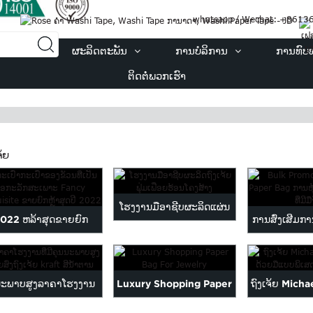
whatsapp / Wechat: +861
ກ​ເຮົາ
ຜະລິດຕະພັນ
ການບໍລິການ
ການທົບ
ຕິດ​ຕໍ່​ພວກ​ເຮົາ
ຍ
ຈ້ຍ
ໂຮງງານມືອາຊີບຜະລິດແຜ່ນ
022 ຫລ້າສຸດຂາຍຍົກ
ການສົ່ງເສີມກ
foil ຮ້ອນ ...
ancy Exquisite ເປັນ
ກະດາດກະດາດເປ
ເອກະລັກ Gi ...
ປະດັບ
ນະພາບສູງລາຄາໂຮງງານ
Luxury Shopping Paper
ຖົງເຈ້ຍ Mich
ພິມຂາຍສົ່ງ br ...
Bag For Jewelry
ແບບເອງສະ