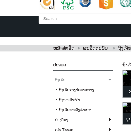
ຫນ້າທໍາອິດ
ກ່ຽວ​ກັບ​ພວ
ຫນ້າທໍາອິດ
ຜະລິດຕະພັນ
ຖົງ​ເຈ້
ປະເພດ
ຖົງ​ເ
ຖົງ​ເຈ້ຍ
ຖົງເຈ້ຍຂອງປະທານແຫ່ງ
2
ຖົງການຄ້າເຈ້ຍ
F
ຖົງເຈ້ຍການສົ່ງເສີມການ
ຄຸ
ກ່ອງບັນຈຸ
ເຈ້ຍ Tissue