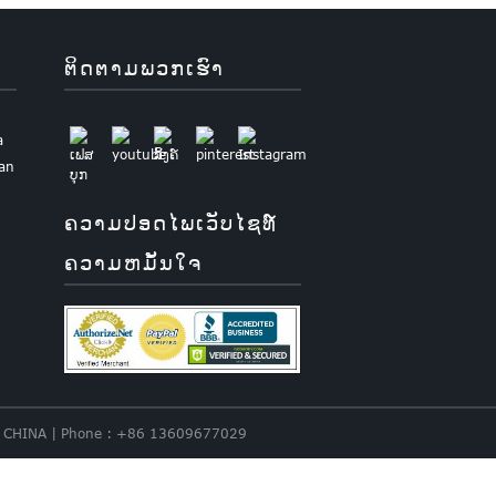
ຕິດ​ຕາມ​ພວກ​ເຮົາ
a
uan
ຄວາມປອດໄພເວັບໄຊທ໌
ຄວາມຫມັ້ນໃຈ
nce. CHINA | Phone : +86 13609677029