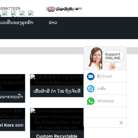
3609677029
jason@judipak.com
ພາສາອັງກິດ
ທວນຄືນຂອງລູກຄ້າ
ຂ່າວ
ສົ່ງ Email
ເຈສັນ
ເສື້ອຜ້າສີ ດຳ ໃໝ່ ຖົງເຈ້ຍທີ່
ານຂາຍກະເປົ໋າ
Whatsapp
ເປັນເອກະລັກດ້ວຍ ...
ັນຊຸດເຄື່ອງ
...
ael Kors ອອກ
Custom Recyclable
ເພາະ...