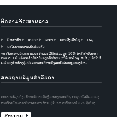
ຕິດຕາມຈົດໝາຍຂ່າວ
ປ້າຍກຳກັບ
ແນະນໍາ
ພາສາ
ແຜນຜັງເວັບໄຊ
FAQ
ນະໂຍບາຍຄວາມເປັນສ່ວນຕົວ
ຈອງຈົດຫມາຍຂ່າວຂອງພວກເຮົາແລະໄດ້ຮັບສ່ວນຫຼຸດ 10% ຄໍາສັ່ງທໍາອິດຂອງ
ທ່ານ Plus ເປັນຄົນທໍາອິດທີ່ໄດ້ຍິນກ່ຽວກັບຂໍ້ສະເຫນີພິເສດໃດໆ. ຕື່ມຂໍ້ມູນໃສ່ໃນອີ
ເມລ໌ຂອງທ່ານຂ້າງລຸ່ມນີ້ແລະພວກເຮົາຈະສົ່ງລະຫັດສ່ວນຫຼຸດຂອງທ່ານ.
ສອບຖາມຂໍ້ມູນສໍາລັບຄາ
ສອບຖາມຂໍ້ມູນກ່ຽວກັບຜະລິດຕະພັນຫຼືຄາຂອງພວກເຮົາ, ກະລຸນາໃສ່ອີເມວຂອງ
ທ່ານທີ່ຈະໃຫ້ພວກເຮົາແລະພວກເຮົາຈະຢູ່ໃນການສໍາພັດພາຍໃນ 24 ຊົ່ວໂມງ.
ສອບຖາມ