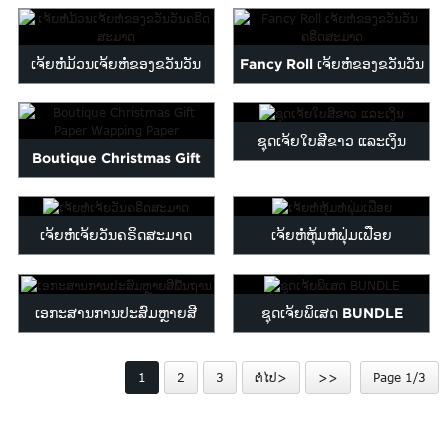
ພິມຫໍ່ pa ...
Maltese
Burmese
ເຈ້ຍຫໍ່ມ້ວນເຈ້ຍຫໍ່ຂອງຂວັນວັນ
Fancy Roll ເຈ້ຍຫໍ່ຂອງຂວັນວັນ
Persian
Sinhala
ຄຣິດສະມາດ
ຄຣິດສະມາດ
Samoan
ຊຸດເຈ້ຍໃບສີຂາວ ແລະເງິນ
Sundanese
Boutique Christmas Gift
gu
Thai
Paper Wapping Paper
Vietnamese
oruba
Zulu
ເຈ້ຍຫໍ່ເຈ້ຍວັນຄຣິດສະມາດ
ເຈ້ຍຫໍ່ຫຸ້ມຫໍ່ຟຸ່ມເຟືອຍ
ເອກະສານການປະສົມຫຼາຍສີ
ຊຸດເຈ້ຍພິເສດ BUNDLE
ພື້ນຖານ
1
2
3
ຕໍ່ໄປ>
>>
Page 1/3