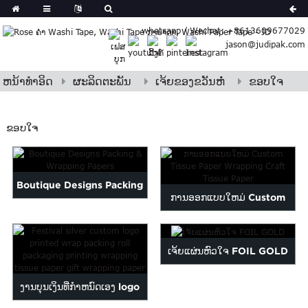
rman
whatsapp / Wechat: +8613609677029
Japanese
jason@judipak.com
eek
Turkish
Indonesian
ຫນ້າທໍາອິດ
ຜະລິດຕະພັນ
ເຈ້ຍຂອງຂວັນຫໍ່
ຂອບໃຈ
Polish
Hindi
ຂອບໃຈ
Azerbaijani
Bulgarian
Croatian
Boutique Designs Packing
Finnish
ການອອກແບບໃຫມ່ Custom
Gujarati
& Wrapping Papers
Tissue ຄຸນະພາບສູງ ...
Hebrew
Igbo
ເຈ້ຍແຜ່ນຫົວໃຈ FOIL GOLD
Khmer
atvian
ງານບຸນເງິນທີ່ກໍາຫນົດເອງ logo
onian