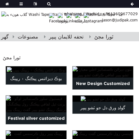
German
whatsapp / Wechat: +8613609677029
Japanese
jason@judipak.com
eek
Turkish
Indonesian
ٿورا مڃڻ
تحفه للايمان پيپر
مصنوعات
گهر
Polish
Hindi
ٿورا مڃڻ
Armenian
Bosnian
Corsican
بوڪ ڊيزائنس پيڪنگ ۽ ريپنگ
New Design Customized
Filipino
پيپرز
Georgian
High Quality Tissue Paper...
Hawaiian
گولڊ ورق دل جو ٽشو پيپر
Icelandic
Kazakh
Festival silver customized
Latin
logo printed wrap pa...
..