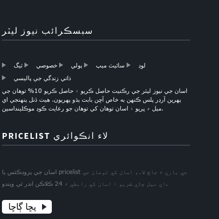
سبسڪرائب نيوز ليٽر
لوڊ
سائيٽ ميپ
ٻولي
خصوصي
ٽيگ
ذاتي زندگي جي پاليسي
اسان جي نيوز ليٽر جي رڪنيت حاصل ڪريو ۽ حاصل ڪريو 10% توهان جي
پهرين آرڊر پلس ڪنهن به خاص آڇن بابت ٻڌو پهريون. ھيٺ ڏنل پنھنجي اي
ميل ۾ ڀريو ۽ اسان توھان کي توھان جو رعايت ڪوڊ موڪلينداسين.
PRICELIST لاء انڪوائري
اسان جي پروڊڪٽس يا pricelist جي باري ۾ جاچ لاء، اسان کي توهان جي
اي ميل ڇڏي ڪريو ۽ اسان کي رابطي ۾ 24 ڪلاڪن اندر ٿي ويندو.
پڇا ڳاڇا