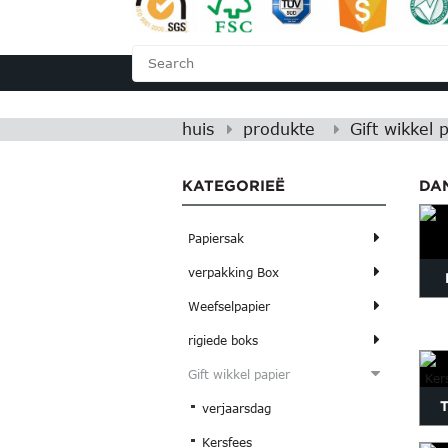
HUIS
OOR ONS
huis
produkte
Gift wikkel 
KATEGORIEË
DA
Papiersak
verpakking Box
Weefselpapier
rigiede boks
Gift wikkel papier
T
verjaarsdag
Kersfees