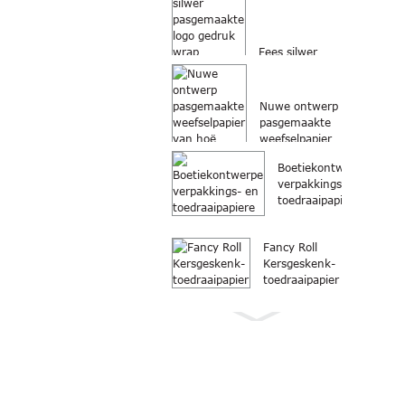
Fees silwer
pasgemaakte
logo gedrukte
wrap
Nuwe ontwerp
verpakking ...
pasgemaakte
weefselpapier
van hoë
Boetiekontwerpe
gehalte ...
verpakkings- en
toedraaipapiere
Fancy Roll
Kersgeskenk-
toedraaipapier
Toedraaipapier
Rol
Kersgeskenk-
toedraaipapier