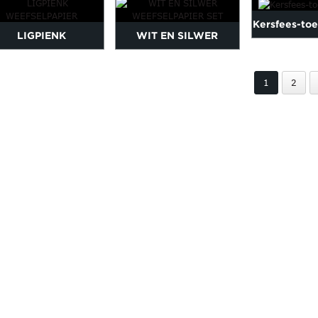
Kersfees-toe
toedraaipapier
toedraaipapier
LIGPIENK
WIT EN SILWER
WEEFSELPAPIER
WEEFSELPAPIER SET
1
2