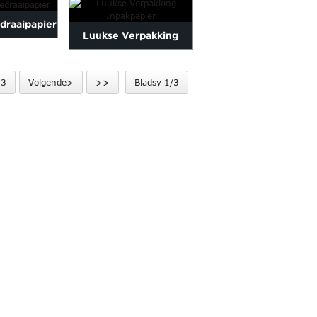
draaipapier
GROOTTE
Luukse Verpakking
Inpakpapier
3
Volgende>
>>
Bladsy 1/3