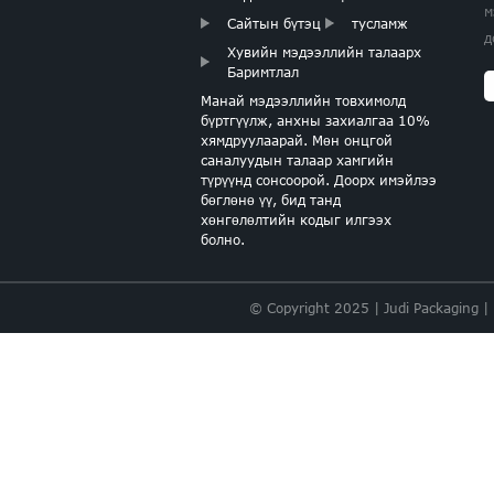
м
ЗҮРХНИЙ АЛТАН
Сайтын бүтэц
тусламж
ТУГАЛТАЙ ЦААС
д
Хувийн мэдээллийн талаарх
Баримтлал
Манай мэдээллийн товхимолд
бүртгүүлж, анхны захиалгаа 10%
хямдруулаарай. Мөн онцгой
ХӨНГӨН ЯГААН
саналуудын талаар хамгийн
ЭНЭ ЦААС
түрүүнд сонсоорой. Доорх имэйлээ
бөглөнө үү, бид танд
хөнгөлөлтийн кодыг илгээх
болно.
© Copyright 2025 | Judi Packaging |
ТУСГАЙ БАГЦ
САЛЫН ЦААС БӨӨН
ҮНДСЭН ОЛОН
ӨНГӨН АСОРТОЙ
ЦААС