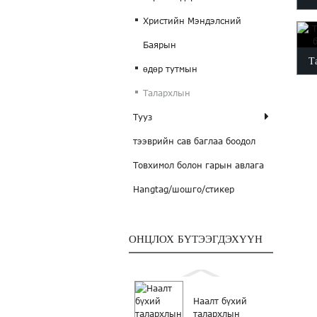
Христийн Мэндэлсний
с
Баярын
Т
өдөр тутмын
Талархлын
Тууз
тээврийн сав баглаа боодол
Товхимол болон гарын авлага
Hangtag/шошго/стикер
ОНЦЛОХ БҮТЭЭГДЭХҮҮН
Наалт бүхий
талархлын