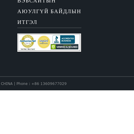
ВЭБСАЙТЫН
АЮУЛГҮЙ БАЙДЛЫН
ИТГЭЛ
nce. CHINA | Phone : +86 13609677029