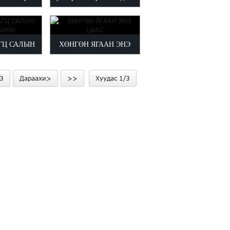
ing цаас
цаас
ГЦ САЛЫН
ХӨНГӨН ЯГААН ЭНЭ
БӨӨН
ЦААС
3
Дараахи>
>>
Хуудас 1/3