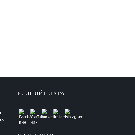
БИДНИЙГ ДАГА
a
uan