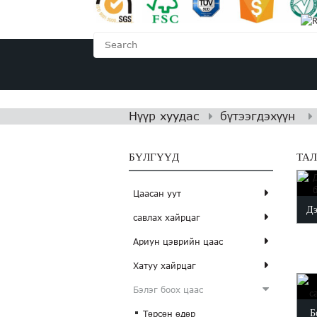
НҮҮР ХУУДАС
БИДНИ
Нүүр хуудас
бүтээгдэхүүн
БҮЛГҮҮД
ТА
Цаасан уут
Дэ
савлах хайрцаг
Ариун цэврийн цаас
Хатуу хайрцаг
Бэлэг боох цаас
Б
Төрсөн өдөр