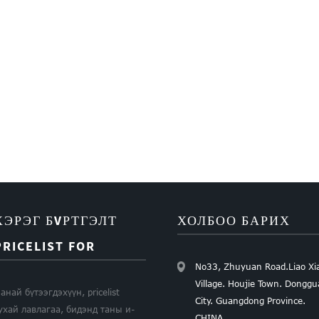
ХЭРЭГ БVРТГЭЛТ
ХОЛБОО БАРИХ
PRICELIST FOR
No33, Zhuyuan Road.Liao Xi
Village. Houjie Town. Dongg
анай бүтээгдэхүүн, pricelist
City. Guangdong Province.
ухай лавлагаа, бидэнд таны и-
CHINA