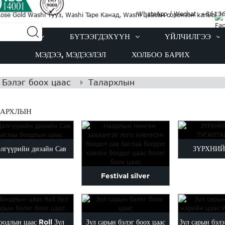
WhatsApp / Wechat: +861
Й ТУХАЙ
БҮТЭЭГДЭХҮҮН
ҮЙЛЧИЛГЭЭ
МЭДЭЭ, МЭДЭЭЛЭЛ
ХОЛБОО БАРИХ
Бэлэг боох цаас
Талархлын
ЛАРХЛЫН
лгүүрийн дизайн Сав
ЗҮРХНИЙ
баглаа боодлын цаас
ТУГАЛТА
Festival silver
customized logo printed
wrap pa...
оодлын цаас Roll Зул
Зул сарын бэлэг боох цаас
Зул сарын бэл