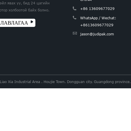
эйл явах уу, бид 24 цагийн
+86 13609677029
отор холбоотой байх болно.
WhatsApp / Wechat:
ЛАВЛАГАА
+8613609677029
jason@judipak.com
 Liao Xia Industrial Area . Houjie Town. Dongguan city. Guangdong provi