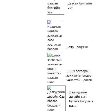
цаасан бэлгийн
уут
Баяр наадмын
мөнгөн захиалгат
лого хэвлэсэн
боодолтой...
Шинэ загварын
захиалгат өндөр
чанартай цаасан
алчуур...
Дэлгүүрийн
дизайн Сав
баглаа боодлын
цаас