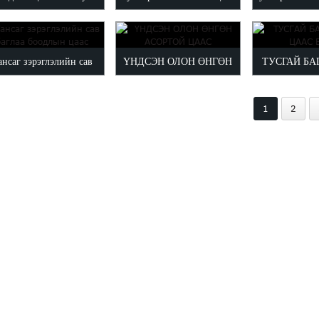
арын бэлэг боох цаас
цаас Wapp
ансаг зэрэглэлийн сав
ҮНДСЭН ОЛОН ӨНГӨН
ТУСГАЙ БА
баглаа боодлын цаас
АСОРТОЙ ЦААС
ЦААС 
1
2