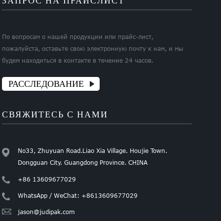
ЗАПРОС НА ПРАЙСЛИСТ
По вопросам о нашей продукции или прайс-лист,
пожалуйста, оставьте свою электронную почту к нам, и мы
будем находиться в контакте в течение 24 часов.
РАССЛЕДОВАНИЕ
СВЯЖИТЕСЬ С НАМИ
No33, Zhuyuan Road.Liao Xia Village. Houjie Town.
Dongguan City. Guangdong Province. CHINA
+86 13609677029
WhatsApp / WeChat: +8613609677029
jason@judipak.com