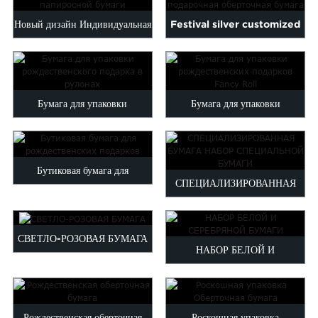
Maltese
Новый дизайн Индивидуальная
Festival silver customized
Burmese
Persian
высококачественная папиросная
logo printed wrap pa...
Sinhala
бумага...
Samoan
Бумага для упаковки
Бумага для упаковки
Sundanese
gu
Thai
рождественского подарка в
рождественских подарков
Vietnamese
рулонах
Fancy Roll
oruba
Zulu
Бутиковая бумага для
СПЕЦИАЛИЗИРОВАННАЯ
рождественских подарков
БУМАГА НАБОР
СПЕЦИАЛЬНОЙ БУМАГИ
СВЕТЛО-РОЗОВАЯ БУМАГА
НАБОР БЕЛОЙ И
СЕРЕБРЯНОЙ БУМАГИ
Рождественская оберточная
Роскошная упаковка