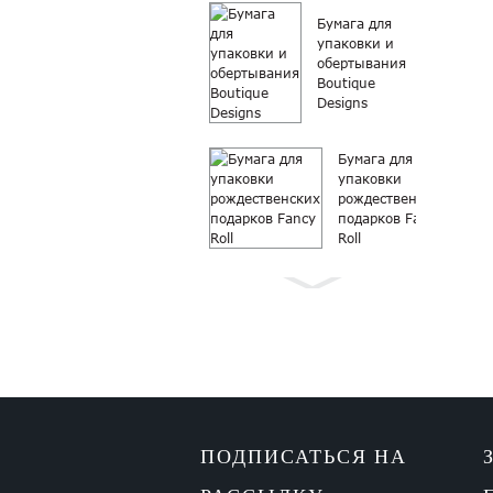
Бумага для
упаковки и
обертывания
Boutique
Designs
Бумага для
упаковки
рождественских
подарков Fancy
Roll
Бумага для
упаковки
рождественского
подарка в
рулонах
Бутиковая
ПОДПИСАТЬСЯ НА
бумага для
рождественских