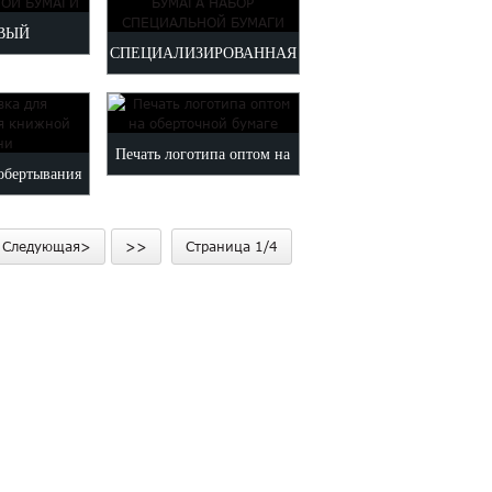
ВЫЙ
СПЕЦИАЛИЗИРОВАННАЯ
ИМЕНТ
БУМАГА НАБОР
ВЕТНОЙ
СПЕЦИАЛЬНОЙ БУМАГИ
Печать логотипа оптом на
АГИ
 обертывания
оберточной бумаге
 ткани
Следующая>
>>
Страница 1/4