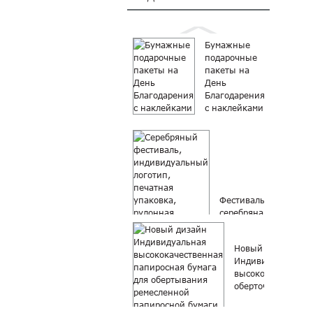
Бумажные
подарочные
пакеты на
День
Благодарения
с наклейками
Фестивальная
серебряная
индивидуальная
упаковка с
Новый дизайн
логотипом...
Индивидуальная
высококачествен
оберточная бумага