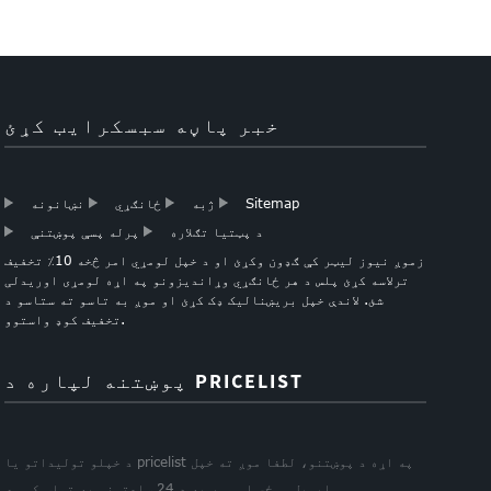
خبر پاڼه سبسکرایب کړئ
Sitemap
ژبه
ځانګړي
نښانونه
د پټتیا تګلاره
پرله پسې پوښتنې
زموږ نیوز لیټر کې ګډون وکړئ او د خپل لومړي امر څخه 10٪ تخفیف
ترلاسه کړئ پلس د هر ځانګړي وړاندیزونو په اړه لومړی اوریدلی
شئ. لاندې خپل بریښنالیک ډک کړئ او موږ به تاسو ته ستاسو د
تخفیف کوډ واستوو.
پوښتنه لپاره د PRICELIST
د خپلو توليداتو يا pricelist په اړه د پوښتنو، لطفا موږ ته خپل
ایمیل ووځي او موږ به د 24 ساعتونو په تماس کې وي.