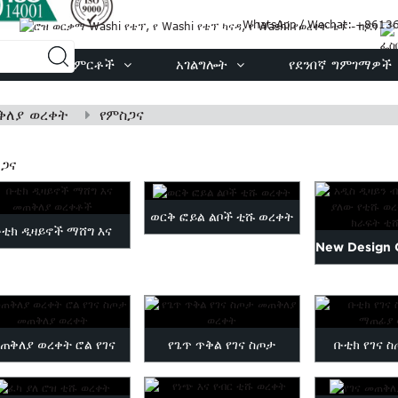
WhatsApp / Wechat: +861
እኛ
ምርቶች
አገልግሎት
የደንበኛ ግምገማዎች
ቅለያ ወረቀት
የምስጋና
ጋና
ወርቅ ፎይል ልቦች ቲሹ ወረቀት
ቲክ ዲዛይኖች ማሸግ እና
New Design 
መጠቅለያ ወረቀቶች
High Quali
Paper
ጠቅለያ ወረቀት ሮል የገና
የጌጥ ጥቅል የገና ስጦታ
ቡቲክ የገና 
ስጦታ መጠቅለያ ወረቀት
መጠቅለያ ወረቀት
ማጠፊያ 