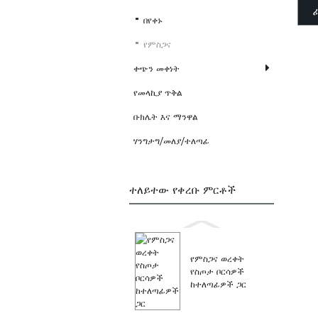
በየቀኑ
የምስጋና
ቀጭን መቀነት
የመላኪያ ጥቅል
ቡክሌት እና ማንዋል
ሃንግታግ/መለያ/ተለጣፊ
ተለይተው የቀረቡ ምርቶች
የምስጋና ወረቀት
የስጦታ ቦርሳዎች
ከተለጣፊዎች ጋር