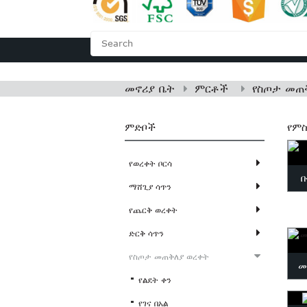
መኖሪያ ቤት
ስለ 
መኖሪያ ቤት
ምርቶች
የስጦታ መጠ
ምድቦች
የምስ
የወረቀት ቦርሳ
ቡ
ማሸጊያ ሳጥን
የጨርቅ ወረቀት
ድርቅ ሳጥን
የስጦታ መጠቅለያ ወረቀት
መ
የልደት ቀን
የገና በአል