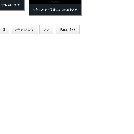
 ቲሹ ወረቀት
የቅንጦት ማሸጊያ መጠቅለያ
ወረቀት
3
የሚቀጥለው>
>>
Page 1/3