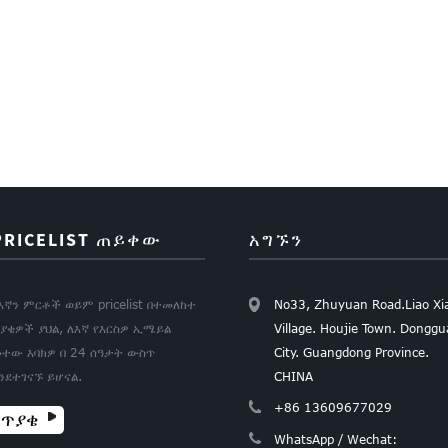
PRICELIST ጠይቀው
አግኙን
እኛን ምርቶች ወይም pricelist በተመለከተ
No33, Zhuyuan Road.Liao Xi
ያቄዎች ያህል, ለእኛ የእርስዎ ኢሜይል
Village. Houjie Town. Dongg
ተው እባክዎ በ 24 ሰዓታት ውስጥ
City. Guangdong Province.
ንደተገናኙ ይሆናል.
CHINA
+86 13609677029
ጥያቄ
WhatsApp / Wechat: