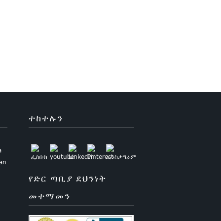
ተከተሉን
a
uan
የድር ጣቢያ ደህንነት
መተማመን