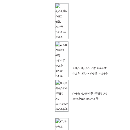
የበዓል ብር ብጁ አርማ
የታተመ መጠቅለያ ማሸግ...
አዲስ ዲዛይን ብጁ ከፍተኛ
ጥራት ያለው የቲሹ ወረቀት
መጠቅለያ...
ቡቲክ ዲዛይኖች ማሸግ እና
መጠቅለያ ወረቀቶች