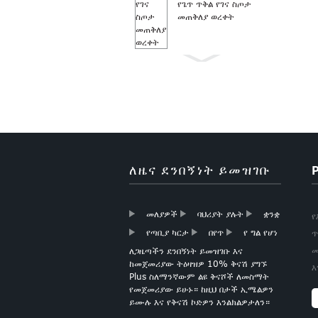
የጌጥ ጥቅል የገና ስጦታ
መጠቅለያ ወረቀት
መጠቅለያ ወረቀት ሮል የገና
ስጦታ መጠቅለያ ወረቀት
ለዜና ደንበኝነት ይመዝገቡ
ቡቲክ የገና ስጦታ ወረቀት
ማጠፊያ ወረቀት
መለያዎች
ባህሪያት ያሉት
ቋንቋ
የ
የጣቢያ ካርታ
በየጥ
የ ግል የሆነ
ጥ
መ
ለጋዜጣችን ደንበኝነት ይመዝገቡ እና
ከመጀመሪያው ትዕዛዝዎ 10% ቅናሽ ያግኙ
እ
Plus ስለማንኛውም ልዩ ቅናሾች ለመስማት
ወርቅ ፎይል ልቦች ቲሹ
የመጀመሪያው ይሁኑ። ከዚህ በታች ኢሜልዎን
ወረቀት
ይሙሉ እና የቅናሽ ኮድዎን እንልክልዎታለን።