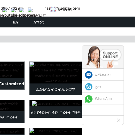
3609677029
jason@judipak.com
እንግሊዝኛ
ዜና
አግኙን
ኢሜይል ላክ
Customized
ጄሰን
ፌስቲቫል ብር ብጁ አርማ
ty Tissue
WhatsApp
የታተመ መጠቅለያ ፓ...
...
ልዩ የቅርቅብ ቲሹ ወረቀት ግዙፍ
ስጦታ ወረቀት
ወረቀት