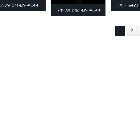
ፈካ ያለ ሮዝ ቲሹ ወረቀት
የገና መጠቅለያ
የነጭ እና የብር ቲሹ ወረቀት
አዘጋጅ
1
2