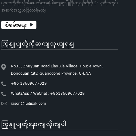
များအဘို့ကိုသင့်အီးမေးလ်ထားခဲ့ပါကျေးဇူးပြုပြီးကျနော်တို့ကို 24 နာရီအတွင်း
အဆက်အသွယ်ဖြစ်လိမ့်မည်။
စုံစမ်းရေး
ကြှနျုပျတို့ကိုဆကျသှယျရနျ
No33, Zhuyuan Road.Liao Xia Village. Houjie Town.
Dongguan City. Guangdong Province. CHINA
+86 13609677029
WhatsApp / WeChat: +8613609677029
jason@judipak.com
ကြှနျုပျတို့နောကျလိုကျပါ