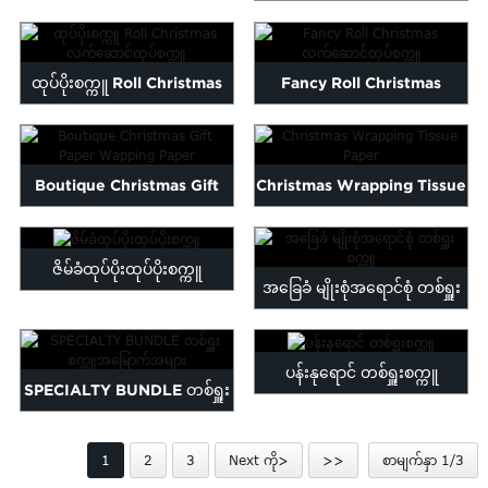
Malayalam
ဒီဇိုင်းအသစ်...
Mongolian
Persian
ထုပ်ပိုးစက္ကူ Roll Christmas
Fancy Roll Christmas
Sinhala
လက်ဆောင်ထုပ်စက္ကူ
လက်ဆောင်ထုပ်စက္ကူ
Samoan
Sundanese
Boutique Christmas Gift
Christmas Wrapping Tissue
gu
Thai
Vietnamese
Paper Wapping Paper
Paper
oruba
Zulu
ဇိမ်ခံထုပ်ပိုးထုပ်ပိုးစက္ကူ
အခြေခံ မျိုးစုံအရောင်စုံ တစ်ရှူး
စက္ကူ
ပန်းနုရောင် တစ်ရှူးစက္ကူ
SPECIALTY BUNDLE တစ်ရှူး
စက္ကူအမြောက်အများ
1
2
3
Next ကို>
>>
စာမျက်နှာ 1/3