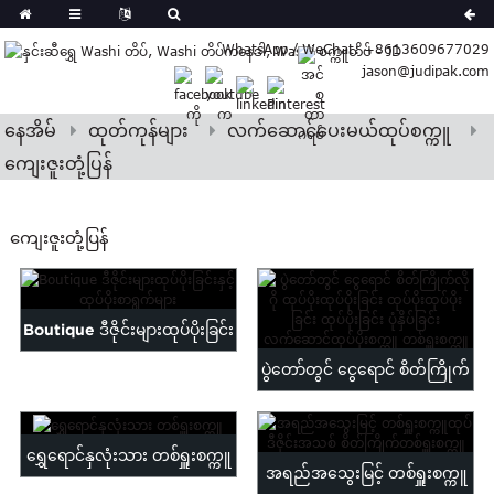
German
WhatsApp / WeChat: +8613609677029
Japanese
jason@judipak.com
eek
Turkish
Indonesian
နေအိမ်
ထုတ်ကုန်များ
လက်ဆောင်ပေးမယ်ထုပ်စက္ကူ
Polish
ကျေးဇူးတုံ့ပြန်
Hindi
Armenian
ကျေးဇူးတုံ့ပြန်
Bosnian
Corsican
Filipino
Georgian
Boutique ဒီဇိုင်းများထုပ်ပိုးခြင်း
Hawaiian
ပွဲတော်တွင် ငွေရောင် စိတ်ကြိုက်
နှင့်ထုပ်ပိုးစာရွက်များ
Icelandic
လိုဂို ထုပ်ပိုးရိုက်နှိပ်...
Kazakh
Latin
ရွှေရောင်နှလုံးသား တစ်ရှူးစက္ကူ
အရည်အသွေးမြင့် တစ်ရှူးစက္ကူ
..