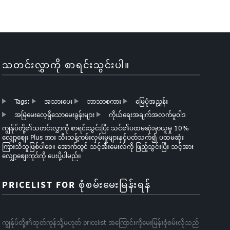
သတင်းလွှာကို စာရင်းသွင်းပါ။
Tags:
အသားပေး
ဘာသာစကား
မြေပုံအညွှန်း
အမြဲမေးလေ့ရှိသောမေးခွန်းများ
ကိုယ်ရေးအချက်အလက်မူဝါဒ
ကျွန်ုပ်တို့၏သတင်းလွှာကို စာရင်းသွင်းပြီး သင်၏ပထမဆုံးမှာယူမှု 10%
လျှော့စျေး Plus အား သီးသန့်ကမ်းလှမ်းမှုများနှင့်ပတ်သက်၍ ပထမဆုံး
ကြားသိသူဖြစ်ပါစေ။ အောက်တွင် သင့်အီးမေးလ်ကို ဖြည့်သွင်းပြီး သင့်အား
လျှော့စျေးကုဒ်ကို ပေးပို့ပါမည်။
PRICELIST FOR စုံစမ်းမေးမြန်းရန်
ကျွန်ုပ်တို့၏ထုတ်ကုန်သို့မဟုတ် pricelist အကြောင်းကိုမေးမြန်းစုံစမ်းလိုသည်