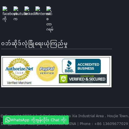
ဝဘ်ဆိုဒ်လုံခြုံရေးယုံကြည်မှု
© Copyright 2025 | Judi Packaging | Liao Xia Industrial Area . Houjie Town.
WhatsApp ကိုအွန်လိုင်း Chat ကို!
Dongguan city. Guangdong province. CHINA | Phone : +86 13609677029